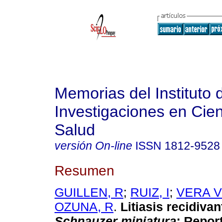
Memorias del Instituto 
Investigaciones en Cien
Salud
versión On-line
ISSN
1812-9528
Resumen
GUILLEN, R
;
RUIZ, I
;
VERA V
OZUNA, R
.
Litiasis recidiva
Schnauzer miniatura
:
Report