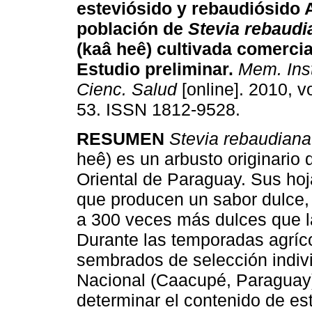
esteviósido y rebaudiósido 
población de
Stevia rebaudi
(kaâ heê) cultivada comerci
Estudio preliminar
.
Mem. Inst
Cienc. Salud
[online]. 2010, vo
53. ISSN 1812-9528.
RESUMEN
Stevia rebaudiana
heê) es un arbusto originario 
Oriental de Paraguay. Sus hoj
que producen un sabor dulce, 
a 300 veces más dulces que la
Durante las temporadas agríc
sembrados de selección indivi
Nacional (Caacupé, Paraguay).
determinar el contenido de es