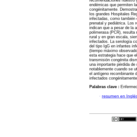
recomendaciones nuestro g
endémicas que permiten la 
congénitamente. Demostram
los grandes Hospitales Reg
infectadas, como también el
prenatal y pediátrica. Los
indican que a pesar de la a
polimerasa (PCR), resulta 
rural y en gran escala, sie
infectados. La serología c
del tipo IgG en infantes 
(tiempo máximo observado
esta estrategia hace que e
transmisión congénita dism
una importante pérdida de 
notablemente cuando se ut
el antígeno recombinante 
infectados congénitamente
Palabras clave :
Enfermed
·
resumen en Inglé