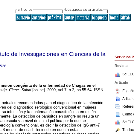
tuto de Investigaciones en Ciencias de la
Servicios 
Revista
9528
SciELO
Articulo
misión congénita de la enfermedad de Chagas en el
stig. Cienc. Salud
[online]. 2009, vol.7, n.2, pp.55-64. ISSN
Españo
Articu
s actuales recomendadas para el diagnostico de la infección
Referen
ren del diagnóstico serológico convencional en mujeres
su infección y la confirmación parasitológica en recién
Como ci
lmente. La detección de parásitos en sangre no resulta un
ran escala y a nivel de salud pública por lo que se
SciELO
erología convencional, es decir la detección de IgG anti-
T.
a 8 meses de edad. Teniendo en cuenta estas
Traduc