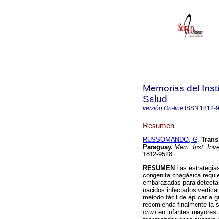
Memorias del Insti
Salud
versión On-line
ISSN
1812-
Resumen
RUSSOMANDO, G
.
Trans
Paraguay
.
Mem. Inst. Inve
1812-9528.
RESUMEN
Las estrategia
congénita chagásica requie
embarazadas para detectar 
nacidos infectados vertica
método fácil de aplicar a g
recomienda finalmente la s
cruzi
en infantes mayores 