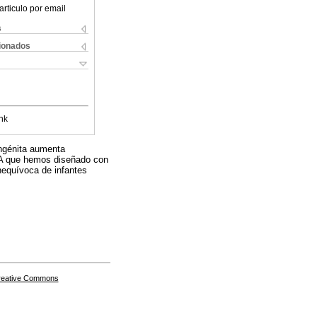
articulo por email
s
cionados
nk
ongénita aumenta
SA que hemos diseñado con
nequívoca de infantes
Creative Commons