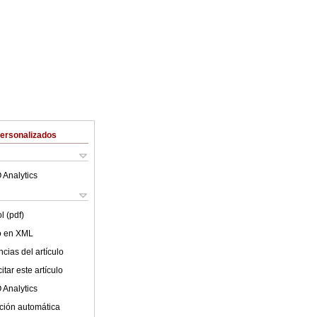
Personalizados
 Analytics
l (pdf)
lo en XML
cias del artículo
tar este artículo
 Analytics
ción automática