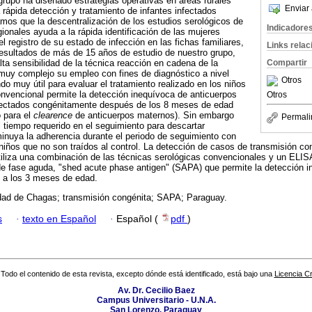
rupo ha diseñado estrategias operativas en áreas rurales
Enviar 
rápida detección y tratamiento de infantes infectados
os que la descentralización de los estudios serológicos de
Indicadore
ionales ayuda a la rápida identificación de las mujeres
 registro de su estado de infección en las fichas familiares,
Links rela
 resultados de más de 15 años de estudio de nuestro grupo,
Compartir
lta sensibilidad de la técnica reacción en cadena de la
muy complejo su empleo con fines de diagnóstico a nivel
Otros
ndo muy útil para evaluar el tratamiento realizado en los niños
onvencional permite la detección inequívoca de anticuerpos
Otros
infectados congénitamente después de los 8 meses de edad
 para el
clearence
de anticuerpos maternos). Sin embargo
Permali
l tiempo requerido en el seguimiento para descartar
inuya la adherencia durante el periodo de seguimiento con
niños que no son traídos al control. La detección de casos de transmisión c
iliza una combinación de las técnicas serológicas convencionales y un ELI
de fase aguda, "shed acute phase antigen" (SAPA) que permite la detección i
 a los 3 meses de edad.
ad de Chagas; transmisión congénita; SAPA; Paraguay.
s
·
texto en Español
·
Español (
pdf
)
Todo el contenido de esta revista, excepto dónde está identificado, está bajo una
Licencia 
Av. Dr. Cecilio Baez
Campus Universitario - U.N.A.
San Lorenzo, Paraguay