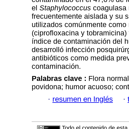
el
Staphylococcus
coagulasa n
frecuentemente aislada y su se
utilizados comúnmente como m
(ciprofloxacina y tobramicina)
índice de contaminación del 
desarrolló infección posquirú
antibióticos como medida prev
contaminación.
Palabras clave :
Flora normal
povidona; humor acuoso; con
·
resumen en Inglés
·
Todo el contenido de esta 