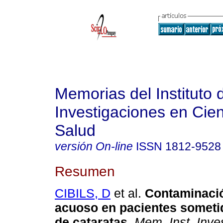
Memorias del Instituto 
Investigaciones en Cien
Salud
versión On-line
ISSN
1812-9528
Resumen
CIBILS, D
et al.
Contaminaci
acuoso en pacientes sometid
de cataratas
.
Mem. Inst. Inves