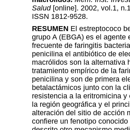
Salud
[online]. 2002, vol.1, n.
ISSN 1812-9528.
RESUMEN
El estreptococo b
grupo A (EBGA) es el agente 
frecuente de faringitis bacteri
penicilina el antibiótico de el
macrólidos son la alternativa 
tratamiento empírico de la far
penicilina y son de primera el
betalactámicos junto con la c
resistencia a la eritromicina 
la región geográfica y el prin
alteración del sitio de acción
confiere un fenotipo conocid
descrito otro mecanismo medi