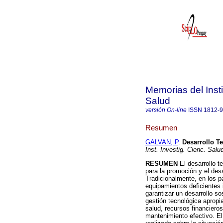
Memorias del Insti
Salud
versión On-line
ISSN
1812-
Resumen
GALVAN, P
.
Desarrollo T
Inst. Investig. Cienc. Salu
RESUMEN
El desarrollo t
para la promoción y el desa
Tradicionalmente, en los pa
equipamientos deficientes 
garantizar un desarrollo so
gestión tecnológica apropia
salud, recursos financier
mantenimiento efectivo. El 