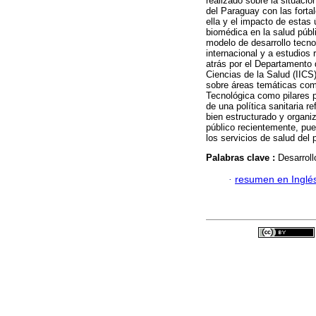
realizado sobre la situació
del Paraguay con las forta
ella y el impacto de estas
biomédica en la salud públ
modelo de desarrollo tecno
internacional y a estudios 
atrás por el Departamento 
Ciencias de la Salud (IICS)
sobre áreas temáticas co
Tecnológica como pilares p
de una política sanitaria r
bien estructurado y organi
público recientemente, pue
los servicios de salud del 
Palabras clave :
Desarroll
·
resumen en Inglé