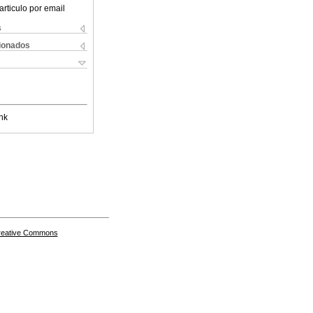
articulo por email
s
cionados
nk
Creative Commons