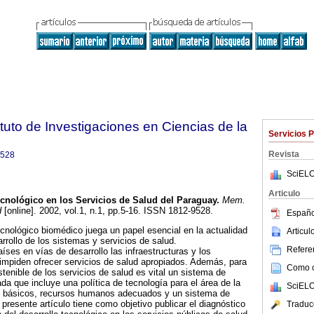
tuto de Investigaciones en Ciencias de la
Servicios 
Revista
9528
SciELO
Articulo
ecnológico en los Servicios de Salud del Paraguay
.
Mem.
d
[online]. 2002, vol.1, n.1, pp.5-16. ISSN 1812-9528.
Españo
ecnológico biomédico juega un papel esencial en la actualidad
Articu
rrollo de los sistemas y servicios de salud.
Referen
íses en vías de desarrollo las infraestructuras y los
impiden ofrecer servicios de salud apropiados. Además, para
Como ci
stenible de los servicios de salud es vital un sistema de
da que incluye una política de tecnología para el área de la
SciELO
os básicos, recursos humanos adecuados y un sistema de
presente artículo tiene como objetivo publicar el diagnóstico
Traduc