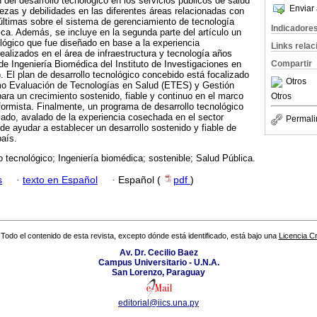
n del desarrollo tecnológico en los servicios públicos de salud
Enviar 
lezas y debilidades en las diferentes áreas relacionadas con
 últimas sobre el sistema de gerenciamiento de tecnología
Indicadore
ica. Además, se incluye en la segunda parte del artículo un
lógico que fue diseñado en base a la experiencia
Links rela
realizados en el área de infraestructura y tecnología años
Compartir
de Ingeniería Biomédica del Instituto de Investigaciones en
. El plan de desarrollo tecnológico concebido está focalizado
Otros
mo Evaluación de Tecnologías en Salud (ETES) y Gestión
ara un crecimiento sostenido, fiable y continuo en el marco
Otros
eformista. Finalmente, un programa de desarrollo tecnológico
zado, avalado de la experiencia cosechada en el sector
Permali
de ayudar a establecer un desarrollo sostenido y fiable de
país.
o tecnológico; Ingeniería biomédica; sostenible; Salud Pública.
s
·
texto en Español
·
Español (
pdf
)
Todo el contenido de esta revista, excepto dónde está identificado, está bajo una
Licencia 
Av. Dr. Cecilio Baez
Campus Universitario - U.N.A.
San Lorenzo, Paraguay
editorial@iics.una.py