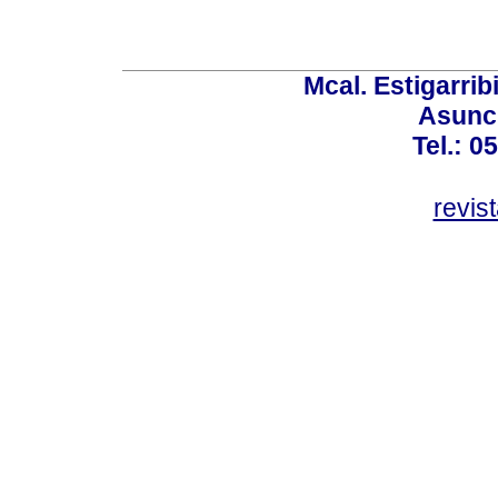
Mcal. Estigarrib
Asunci
Tel.: 0
revis