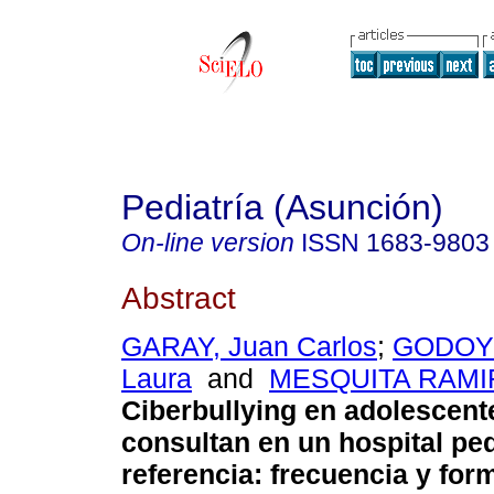
Pediatría (Asunción)
On-line version
ISSN
1683-9803
Abstract
GARAY, Juan Carlos
;
GODOY
Laura
and
MESQUITA RAMIR
Ciberbullying en adolescent
consultan en un hospital ped
referencia: frecuencia y for