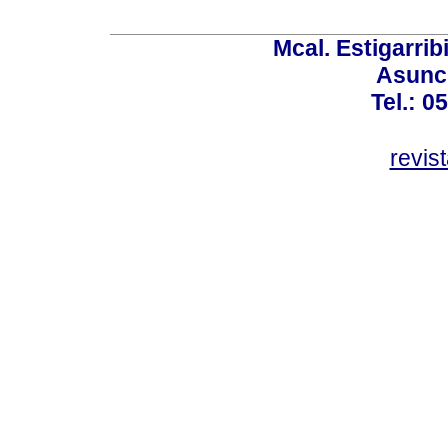
Mcal. Estigarrib
Asunci
Tel.: 0
revis