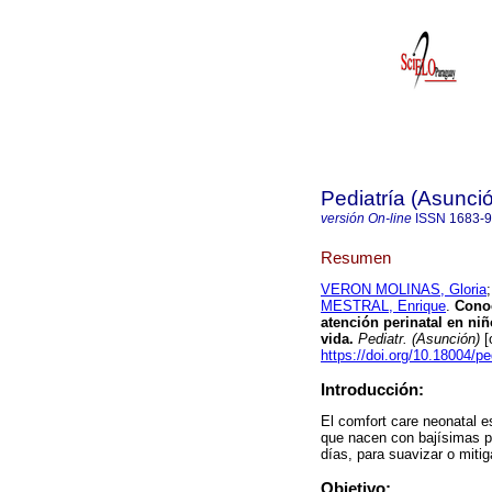
Pediatría (Asunci
versión On-line
ISSN
1683-
Resumen
VERON MOLINAS, Gloria
MESTRAL, Enrique
.
Conoc
atención perinatal en n
vida.
Pediatr. (Asunción)
[
https://doi.org/10.18004/p
Introducción:
El comfort care neonatal e
que nacen con bajísimas po
días, para suavizar o mitig
Objetivo: