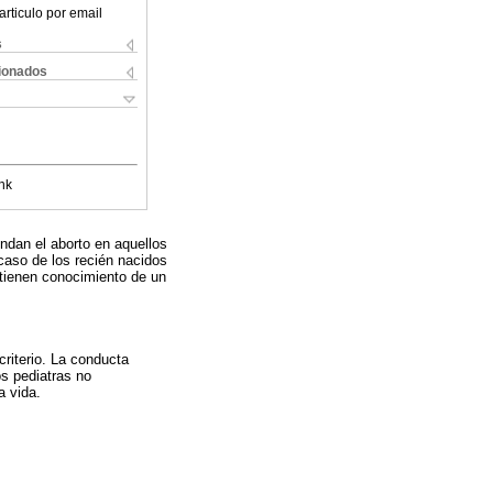
articulo por email
s
cionados
nk
ndan el aborto en aquellos
 caso de los recién nacidos
 tienen conocimiento de un
criterio. La conducta
os pediatras no
a vida.