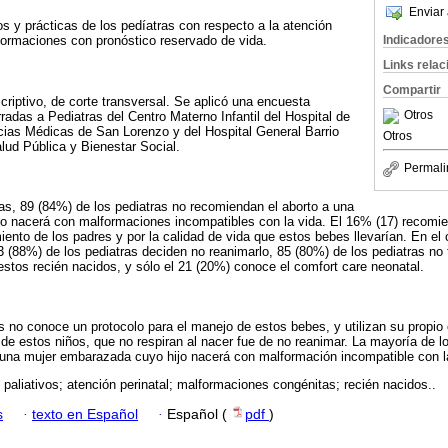
Enviar 
os y prácticas de los pedíatras con respecto a la atención
Indicadore
formaciones con pronóstico reservado de vida.
Links rela
Compartir
criptivo, de corte transversal. Se aplicó una encuesta
Otros
adas a Pediatras del Centro Materno Infantil del Hospital de
cias Médicas de San Lorenzo y del Hospital General Barrio
Otros
alud Pública y Bienestar Social.
Permali
s, 89 (84%) de los pediatras no recomiendan el aborto a una
o nacerá con malformaciones incompatibles con la vida. El 16% (17) recomie
miento de los padres y por la calidad de vida que estos bebes llevarían. En el
93 (88%) de los pediatras deciden no reanimarlo, 85 (80%) de los pediatras no
estos recién nacidos, y sólo el 21 (20%) conoce el comfort care neonatal.
s no conoce un protocolo para el manejo de estos bebes, y utilizan su propio 
de estos niños, que no respiran al nacer fue de no reanimar. La mayoría de l
 una mujer embarazada cuyo hijo nacerá con malformación incompatible con l
paliativos; atención perinatal; malformaciones congénitas; recién nacidos..
s
·
texto en Español
·
Español (
pdf
)