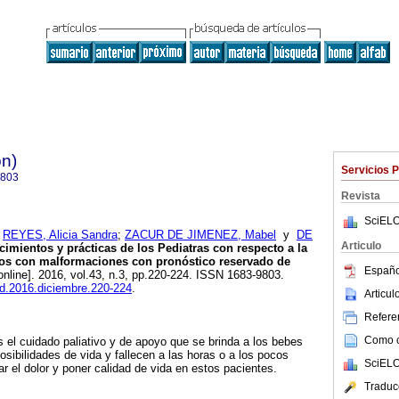
ón)
Servicios 
9803
Revista
SciELO
;
REYES, Alicia Sandra
;
ZACUR DE JIMENEZ, Mabel
y
DE
Articulo
imientos y prácticas de los Pediatras con respecto a la
iños con malformaciones con pronóstico reservado de
Españo
online]. 2016, vol.43, n.3, pp.220-224. ISSN 1683-9803.
ed.2016.diciembre.220-224
.
Articu
Referen
Como ci
s el cuidado paliativo y de apoyo que se brinda a los bebes
sibilidades de vida y fallecen a las horas o a los pocos
SciELO
ar el dolor y poner calidad de vida en estos pacientes.
Traduc