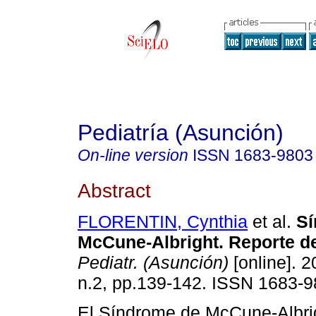
Pediatría (Asunción)
On-line version
ISSN
1683-9803
Abstract
FLORENTIN, Cynthia
et al.
Sí
McCune-Albright. Reporte d
Pediatr. (Asunción)
[online]. 2
n.2, pp.139-142. ISSN 1683-9
El Síndrome de McCune-Albri