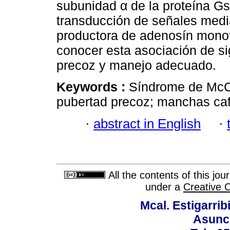
subunidad α de la proteína Gs
transducción de señales media
productora de adenosín monof
conocer esta asociación de si
precoz y manejo adecuado.
Keywords :
Síndrome de McCu
pubertad precoz; manchas caf
·
abstract in English
·
All the contents of this jo
under a
Creative 
Mcal. Estigarrib
Asunci