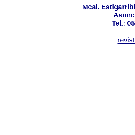
Mcal. Estigarrib
Asunci
Tel.: 0
revis