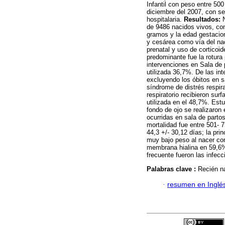
Infantil con peso entre 500
diciembre del 2007, con s
hospitalaria.
Resultados:
N
de 9486 nacidos vivos, co
gramos y la edad gestacio
y cesárea como vía del na
prenatal y uso de corticoi
predominante fue la rotur
intervenciones en Sala de 
utilizada 36,7%. De las in
excluyendo los óbitos en s
síndrome de distrés respir
respiratorio recibieron su
utilizada en el 48,7%. Est
fondo de ojo se realizaron
ocurridas en sala de parto
mortalidad fue entre 501- 
44,3 +/- 30,12 días; la pr
muy bajo peso al nacer cor
membrana hialina en 59,6%
frecuente fueron las infec
Palabras clave :
Recién na
·
resumen en Inglé