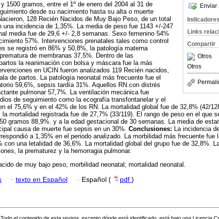
 y 1500 gramos, entre el 1º de enero del 2004 al 31 de
Enviar 
eguimiento desde su nacimiento hasta su alta o muerte
acieron, 128 Recién Nacidos de Muy Bajo Peso, de un total
Indicadore
n una incidencia de 1,35%. La media de peso fue 1143 +/-247
Links rela
nal media fue de 29,6 +/- 2,8 semanas. Sexo femenino 54%
cimiento 57%. Intervenciones prenatales tales como control
Compartir
des se registró en 86% y 50,8%, la patología materna
a prematura de membranas 37,5%. Dentro de las
Otros
partos la reanimación con bolsa y máscara fue la más
Otros
tervenciones en UCIN fueron analizados 119 Recién nacidos,
ala de partos. La patología neonatal más frecuente fue el
Permali
atorio 59,6%, sepsis tardía 31%. Aquellos RN con distrés
rfactante pulmonar 57,7%. La ventilación mecánica fue
udios de seguimiento como la ecografía transfontanelar y el
 en el 75,6% y en el 42% de los RN. La mortalidad global fue de 32,8% (42/128
s la mortalidad registrada fue de 27,7% (33/119). El rango de peso en el que
750 gramos 88,9%. y a la edad gestacional de 30 semanas. La media de estanc
incipal causa de muerte fue sepsis en un 30%.
Conclusiones:
La incidencia d
respondió a 1,35% en el periodo analizado. La morbilidad más frecuente fue
 con una letalidad de 36,6%. La mortalidad global del grupo fue de 32,8%. 
ciones, la prematurez y la hemorragia pulmonar.
cido de muy bajo peso; morbilidad neonatal; mortalidad neonatal.
s
·
texto en Español
·
Español (
pdf
)
Todo el contenido de esta revista, excepto dónde está identificado, está bajo una
Licencia 