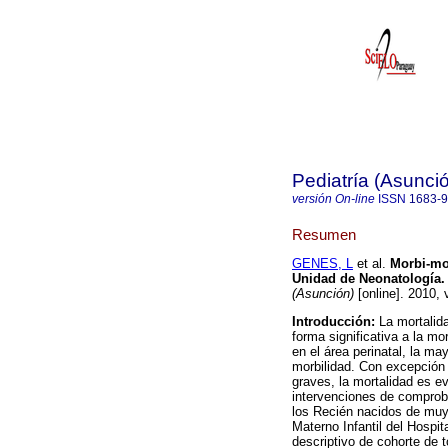
Pediatría (Asunci
versión On-line
ISSN
1683-
Resumen
GENES, L
et al.
Morbi-mo
Unidad de Neonatología. 
(Asunción)
[online]. 2010, 
Introducción:
La mortalid
forma significativa a la mo
en el área perinatal, la m
morbilidad. Con excepción
graves, la mortalidad es e
intervenciones de comprob
los Recién nacidos de muy 
Materno Infantil del Hospit
descriptivo de cohorte de 