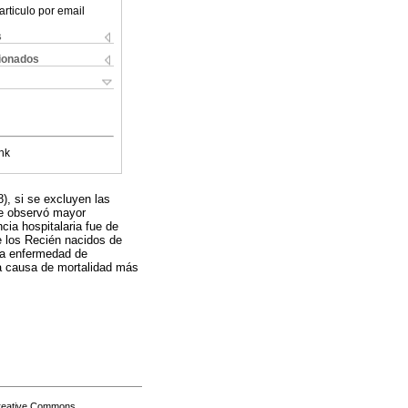
articulo por email
s
cionados
nk
), si se excluyen las
 se observó mayor
ia hospitalaria fue de
e los Recién nacidos de
 la enfermedad de
La causa de mortalidad más
Creative Commons