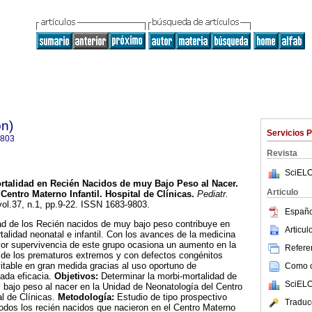
ón)
Servicios 
9803
Revista
SciELO
rtalidad en Recién Nacidos de muy Bajo Peso al Nacer.
Articulo
Centro Materno Infantil. Hospital de Clínicas
.
Pediatr.
vol.37, n.1, pp.9-22. ISSN 1683-9803.
Españo
ad de los Recién nacidos de muy bajo peso contribuye en
Articu
rtalidad neonatal e infantil. Con los avances de la medicina
ayor supervivencia de este grupo ocasiona un aumento en la
Referen
 de los prematuros extremos y con defectos congénitos
vitable en gran medida gracias al uso oportuno de
Como ci
ada eficacia.
Objetivos:
Determinar la morbi-mortalidad de
SciELO
bajo peso al nacer en la Unidad de Neonatología del Centro
al de Clínicas.
Metodología:
Estudio de tipo prospectivo
Traduc
todos los recién nacidos que nacieron en el Centro Materno