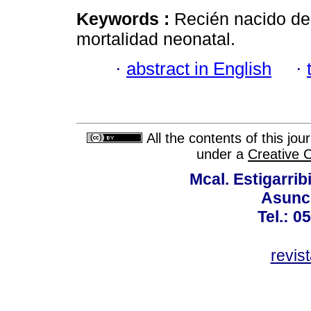
Keywords :
Recién nacido de
mortalidad neonatal.
·
abstract in English
·
All the contents of this jo
under a
Creative 
Mcal. Estigarrib
Asunci
Tel.: 0
revis