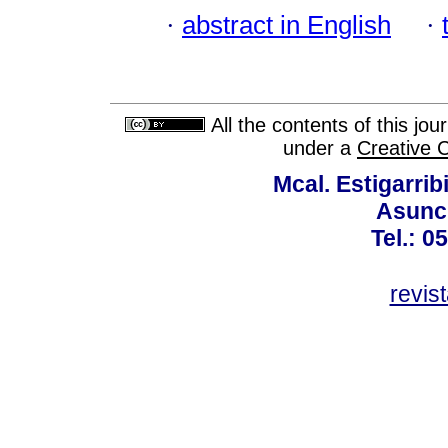
·
abstract in English
·
All the contents of this jo
under a
Creative 
Mcal. Estigarrib
Asunci
Tel.: 0
revis