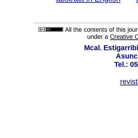
All the contents of this jo
under a
Creative 
Mcal. Estigarrib
Asunci
Tel.: 0
revis