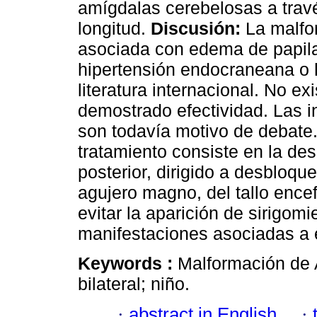
amígdalas cerebelosas a tra
longitud.
Discusión:
La malfor
asociada con edema de papila
hipertensión endocraneana o h
literatura internacional. No e
demos­trado efectividad. Las i
son todavía motivo de debate.
tratamiento consiste en la de
posterior, dirigido a desblo­q
agujero magno, del tallo encef
evitar la aparición de sirigomie
manifestaciones asociadas a 
Keywords :
Malformación de A
bilateral; niño.
·
abstract in English
·