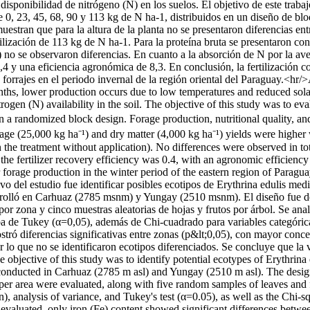
isponibilidad de nitrógeno (N) en los suelos. El objetivo de este trabajo
e 0, 23, 45, 68, 90 y 113 kg de N ha-1, distribuidos en un diseño de bloq
estran que para la altura de la planta no se presentaron diferencias ent
tilización de 113 kg de N ha-1. Para la proteína bruta se presentaron co
N) no se observaron diferencias. En cuanto a la absorción de N por la av
0,4 y una eficiencia agronómica de 8,3. En conclusión, la fertilización 
e forrajes en el periodo invernal de la región oriental del Paraguay.<hr
nths, lower production occurs due to low temperatures and reduced sola
en (N) availability in the soil. The objective of this study was to evalua
n a randomized block design. Forage production, nutritional quality, an
age (25,000 kg ha⁻¹) and dry matter (4,000 kg ha⁻¹) yields were higher 
 the treatment without application). No differences were observed in tot
he fertilizer recovery efficiency was 0.4, with an agronomic efficiency 
or forage production in the winter period of the eastern region of Paragua
o del estudio fue identificar posibles ecotipos de Erythrina edulis med
arrolló en Carhuaz (2785 msnm) y Yungay (2510 msnm). El diseño fue des
r zona y cinco muestras aleatorias de hojas y frutos por árbol. Se anal
ba de Tukey (α=0,05), además de Chi-cuadrado para variables categóricas
mostró diferencias significativas entre zonas (p&lt;0,05), con mayor con
or lo que no se identificaron ecotipos diferenciados. Se concluye que la
e objective of this study was to identify potential ecotypes of Erythrina
conducted in Carhuaz (2785 m asl) and Yungay (2510 m asl). The design 
 area were evaluated, along with five random samples of leaves and fr
), analysis of variance, and Tukey's test (α=0.05), as well as the Chi-sq
s evaluated, only iron (Fe) content showed significant differences betwee