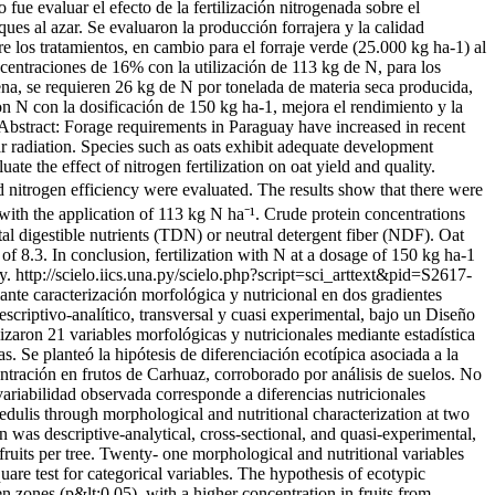
 fue evaluar el efecto de la fertilización nitrogenada sobre el
ues al azar. Se evaluaron la producción forrajera y la calidad
re los tratamientos, en cambio para el forraje verde (25.000 kg ha-1) al
ncentraciones de 16% con la utilización de 113 kg de N, para los
ena, se requieren 26 kg de N por tonelada de materia seca producida,
con N con la dosificación de 150 kg ha-1, mejora el rendimiento y la
/>Abstract: Forage requirements in Paraguay have increased in recent
r radiation. Species such as oats exhibit adequate development
te the effect of nitrogen fertilization on oat yield and quality.
d nitrogen efficiency were evaluated. The results show that there were
with the application of 113 kg N ha⁻¹. Crude protein concentrations
al digestible nutrients (TDN) or neutral detergent fiber (NDF). Oat
of 8.3. In conclusion, fertilization with N at a dosage of 150 kg ha-1
y.
http://scielo.iics.una.py/scielo.php?script=sci_arttext&pid=S2617-
iante caracterización morfológica y nutricional en dos gradientes
criptivo-analítico, transversal y cuasi experimental, bajo un Diseño
izaron 21 variables morfológicas y nutricionales mediante estadística
. Se planteó la hipótesis de diferenciación ecotípica asociada a la
centración en frutos de Carhuaz, corroborado por análisis de suelos. No
 variabilidad observada corresponde a diferencias nutricionales
 edulis through morphological and nutritional characterization at two
was descriptive-analytical, cross-sectional, and quasi-experimental,
uits per tree. Twenty- one morphological and nutritional variables
uare test for categorical variables. The hypothesis of ecotypic
n zones (p&lt;0.05), with a higher concentration in fruits from