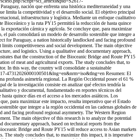
py/scielo.php?script=sci_arttext&pid=S2617-
 Paraguay, nación que enfrenta una histórica mediterraneidad y una
 limita la competitividad y el desarrollo social. El objetivo principal
nacional, infraestructura y logística. Mediante un enfoque cualitativo
e Bioceánico y la ruta PY15 permitirá la reducción de hasta quince
e la exportación cárnica y agrícola. Se concluye que, para maximizar
, el país consolidará un modelo de desarrollo sostenible que integre a
ject for Paraguay, a nation historically landlocked and facing profound
t limits competitiveness and social development. The main objective
tructure, and logistics. Using a qualitative and documentary approach,
trates that the construction of the Bioceanic Bridge and Route PY15
ation of meat and agricultural exports. The study concludes that, to
or. In this way, the country will consolidate a sustainable
pid=S2617-47312026000100501&lng=en&nrm=iso&tlng=en
Resumen: El
 una profunda asimetría regional. La Región Occidental posee el 61 %
pal de la investigación consiste en analizar qué efectos tendría la
ualitativo y documental, fundamentado en reportes técnicos del
hasta quince días en el acceso a los mercados asiáticos. Los
 que, para maximizar este impacto, resulta imperativo que el Estado
ostenible que integre a la región occidental en las cadenas globales de
ocked and facing profound regional asymmetry. The Western Region
ment. The main objective of this research is to analyze the potential
e and documentary approach, based on technical reports from the
 Bioceanic Bridge and Route PY15 will reduce access to Asian markets
ts. The study concludes that, to maximize this impact, it is imperative