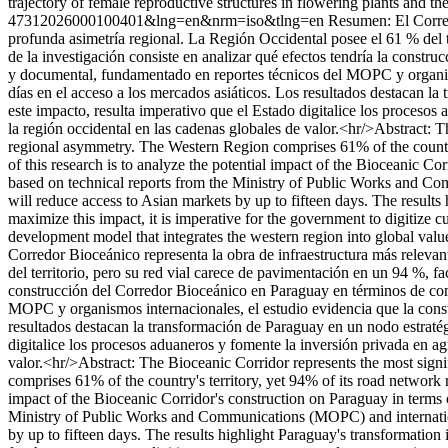
trajectory of female reproductive structures in flowering plants and thei
47312026000100401&lng=en&nrm=iso&tlng=en
Resumen: El Corred
profunda asimetría regional. La Región Occidental posee el 61 % del ter
de la investigación consiste en analizar qué efectos tendría la constr
y documental, fundamentado en reportes técnicos del MOPC y organismo
días en el acceso a los mercados asiáticos. Los resultados destacan l
este impacto, resulta imperativo que el Estado digitalice los procesos
la región occidental en las cadenas globales de valor.<hr/>Abstract: T
regional asymmetry. The Western Region comprises 61% of the country'
of this research is to analyze the potential impact of the Bioceanic Co
based on technical reports from the Ministry of Public Works and Co
will reduce access to Asian markets by up to fifteen days. The results 
maximize this impact, it is imperative for the government to digitize c
development model that integrates the western region into global valu
Corredor Bioceánico representa la obra de infraestructura más releva
del territorio, pero su red vial carece de pavimentación en un 94 %, fac
construcción del Corredor Bioceánico en Paraguay en términos de come
MOPC y organismos internacionales, el estudio evidencia que la constr
resultados destacan la transformación de Paraguay en un nodo estratég
digitalice los procesos aduaneros y fomente la inversión privada en ag
valor.<hr/>Abstract: The Bioceanic Corridor represents the most signi
comprises 61% of the country's territory, yet 94% of its road network 
impact of the Bioceanic Corridor's construction on Paraguay in terms o
Ministry of Public Works and Communications (MOPC) and internationa
by up to fifteen days. The results highlight Paraguay's transformation 