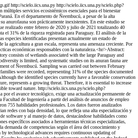
gp.gif
http://scielo.iics.una.py
http://scielo.iics.una.py/scielo.php?
últiples servicios ecosistémicos esenciales para el bienestar
Paraná. En el departamento de Ñeembucú, a pesar de la alta
e su anurofauna son prácticamente inexistentes. En este estudio se
e realizado entre febrero de 2020 y julio de 2021 totalizando 40
ta el 31% de la riqueza registrada para Paraguay. El análisis de la
las especies identificadas presentan actualmente un estado de
e la agricultura a gran escala, representa una amenaza creciente. Por
ácticas económicas responsables con la naturaleza.<hr/>Abstract:
tory consists of wetlands associated with the large Paraguay and
odiversity is limited, and systematic studies on its anuran fauna are
epartment of Ñeembucú. Sampling was carried out between February
ve families were recorded, representing 31% of the species documented
 Although the identified species currently have a favorable conservation
re, represents a growing threat. Therefore, it is essential to increase
ible toward nature.
http://scielo.iics.una.py/scielo.php?
 por el avance tecnológico, exige una actualización permanente de
na Facultad de Ingeniería a partir del análisis de anuncios de empleo
aron 755 habilidades profesionales. Los datos fueron analizados
n redes con baja densidad, lo que refleja una alta especialización y
o de software y al manejo de datos, destacándose habilidades como
nes específicos asociados a herramientas técnicas especializadas,
la demanda de competencias según el área del conocimiento y
en by technological advances requires continuous updating of