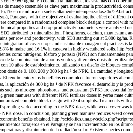
3 con 5.080 kg/ha. En cuanto a la mandioca, los sistemas con cobertura
 de manejo sostenible es clave para maximizar la productividad, conservar
 16,1% en mandioca en suelos altamente intemperizados.<hr/>Abstract
pá, Paraguay, with the objective of evaluating the effect of different c
ere compared in a randomized complete block design: a control with no-
emical properties and crop productivity parameters were analyzed us
SD2 attributed to mineralization. Phosphorus, calcium, magnesium, and 
grains per row and productivity, with SD3 standing out at 5,080 kg/ha. 
he integration of cover crops and sustainable management practices is k
02.8% in maize and 16.1% in cassava in highly weathered soils.
http://s
entes como nitrógeno, fósforo y potasio (NPK) son fundamentales para e
co de la combinación de abonos verdes y diferentes dosis de fertilizant
con 10 años de establecimiento, utilizando un diseño de bloques comple
on dosis de 0, 100, 200 y 300 kg ha⁻¹ de NPK. La cantidad y longitud 
s. El rendimiento y los beneficios económicos fueron superiores al co
as, la aplicación de 300 kg ha⁻¹ de NPK favorece el desarrollo y la pro
s such as nitrogen, phosphorus, and potassium (NPK) are essential for 
g green manures with different NPK fertilizer doses in yerba mate cult
 randomized complete block design with 2x4 subplots. Treatments with 
 sprouting varied according to the NPK dose, while weed cover was lo
 NPK dose. In conclusion, planting green manures reduces weed cove
economic benefits obtained.
http://scielo.iics.una.py/scielo.php?script
rimientos forrajeros en el Paraguay se han incrementado en los últimos
emperaturas y disminución de la radiación solar. Existen especies como 