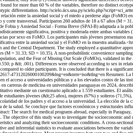
found for more than 60 % of the variables, therefore no distinct ecotypes
otypic differentiation.
http://scielo.iics.una.py/scielo.php?script=s
relación entre la ansiedad social y el miedo a perderse algo (FoMO) en
o y corte transversal. Participaron 260 adultos de 18 a 67 años (M = 31
o de Fobia y Ansiedad Social - Forma Breve (SPAI-B) adaptada a la pob
adísticamente significativa, positiva y moderada entre ambas variables 
rencias por sexo en FoMO. Los participantes más jóvenes presentaron m
ificativa entre la ansiedad social y el FoMO en la muestra analizada.<h
n and the Central Department. The study employed a quantitative approac
years (M = 31.33; SD = 10.35). A non-probabilistic convenience sampli
lation, and the Fear of Missing Out Scale (FoMOs), validated in the Arg
550; p &lt; .001). Differences were observed according to sex in relati
ompared to older participants. It is concluded that there is a signific
t&pid=S2617-47312026000100209&lng=en&nrm=iso&tlng=en
Resumen: La b
en el acceso a universidades públicas y a los elevados costos de las insti
s en carreras de medicina en universidades paraguayas en 2024, describ
itativo mediante un cuestionario aplicado a 1.559 estudiantes. El análisi
de estudiantes jóvenes (&lt;25 años), mujeres (67%) y solteros (71,5%),
colaridad de los padres y el acceso a la universidad. La elección de la 
a de la salud. Se concluye que factores económicos y estructurales infl
tract: The search for medical programs abroad, especially in Paraguay,
azil. The objective of this study was to investigate the socioeconomic an
eristics and analyzing their socioeconomic conditions. A cross-sectional
tive and inferential statistics to evaluate associations between the var