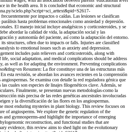
nimum wages, with an association between parents’ educational level
ce in the health area. It is concluded that economic and structural
s.una.py/scielo.php?script=sci_arttext&pid=S2617-
frecuentemente por impactos o caídas. Las lesiones se clasifican
de parálisis hasta problemas emocionales como ansiedad y depresión.
onales. El manejo inicial incluye analgésicos y corticosteroides, y se
ebe abordar la calidad de vida, la adaptación social y las
egración y autonomía del paciente, así como la adaptación del entorno.
structures, often due to impacts or falls. Injuries are classified
aralysis to emotional issues such as anxiety and depression.
nagement includes pain relievers and corticosteroids, along with
f life, social adaptation, and medical complications should be address
my, as well as for adapting the environment. Preventing complications
=iso&tlng=en
Resumen: La flor constituye una de las estructuras más
. En esta revisión, se abordan los avances recientes en la comprensión
as angiospermas. Se examina con detalle la red reguladora génica que
las cuales son especies de linajes filogenéticos clave. Además, se
rticulares. Finalmente, se presentan nuevas metodologías-como la
trucción más precisa de las redes genéticas ancestrales involucradas
rigen y la diversificación de las flores en los angiospermas.
the most enduring mysteries in plant biology. This review focuses on
ure of angiosperms. We explore the genetic regulation of the
ms and gymnosperms-and highlight the importance of emerging
ylogenomic reconstruction, and functional studies that are
nary evidence, this review aims to shed light on the evolutionary