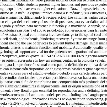
y financial dependence. Most present incomes between two and five mi
and location. Older students present higher incomes and previous experien
g inequalities in access to higher education in Brazil.
http://scielo.iic
ismo de la médula espinal implica daños a la médula y sus estructuras, 
ular e isquemia, dificultando la recuperación. Los síntomas varían des
n el lugar del accidente y el uso de dispositivos para evitar daños adici
s aguda y crónica para mantener la función y la movilidad. Además, se d
cnologías asistidas y el apoyo psicológico son esenciales para la reint
>Abstract Spinal cord trauma involves damage to the spinal cord and its 
n, cell death, and ischemia, hindering recovery. Sympto ms range from p
accident site and the use of devices to prevent further damage. Initial ma
chronic phases to maintain function and mobility. Additionally, quality o
ychological support are vital for the patient's reintegration and autono
elo.php?script=sci_arttext&pid=S2617-47312026000100302&lng=en&nrm
 y su origen representa aún hoy un enigma central en la biología vegetal
anto para la reproducción sexual como para la definición evolutiva de l
sta con información disponible de angiospermas basales y gimnospermas 
tas valiosas para el estudio evolutivo debido a sus características pa
os estudios funcionales-que están permitiendo avanzar hacia una recons
ciplinarias con el fin de contribuir a una comprensión más profunda del o
y significant structures in angiosperms, and its origin remains one of 
pment, a key floral organ essential for reproduction and a defining feat
etworks across model and non-model species-including basal angiosper
eview methodological innovations such as next-generation sequencing, ph
tworks (GRNs) involved in carpel formation. By integrating interdiscipli