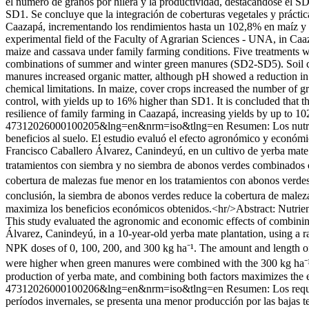
el número de granos por hilera y la productividad, destacándose el SD
SD1. Se concluye que la integración de coberturas vegetales y prácticas
Caazapá, incrementando los rendimientos hasta un 102,8% en maíz y
experimental field of the Faculty of Agrarian Sciences - UNA, in Caaza
maize and cassava under family farming conditions. Five treatments w
combinations of summer and winter green manures (SD2-SD5). Soil ch
manures increased organic matter, although pH showed a reduction in 
chemical limitations. In maize, cover crops increased the number of 
control, with yields up to 16% higher than SD1. It is concluded that t
resilience of family farming in Caazapá, increasing yields by up to 1
47312026000100205&lng=en&nrm=iso&tlng=en
Resumen: Los nutri
beneficios al suelo. El estudio evaluó el efecto agronómico y económi
Francisco Caballero Álvarez, Canindeyú, en un cultivo de yerba mate 
tratamientos con siembra y no siembra de abonos verdes combinados c
cobertura de malezas fue menor en los tratamientos con abonos verde
conclusión, la siembra de abonos verdes reduce la cobertura de malez
maximiza los beneficios económicos obtenidos.<hr/>Abstract: Nutrient
This study evaluated the agronomic and economic effects of combinin
Álvarez, Canindeyú, in a 10-year-old yerba mate plantation, using a
NPK doses of 0, 100, 200, and 300 kg ha⁻¹. The amount and length of
were higher when green manures were combined with the 300 kg ha⁻¹
production of yerba mate, and combining both factors maximizes the 
47312026000100206&lng=en&nrm=iso&tlng=en
Resumen: Los reque
períodos invernales, se presenta una menor producción por las bajas t