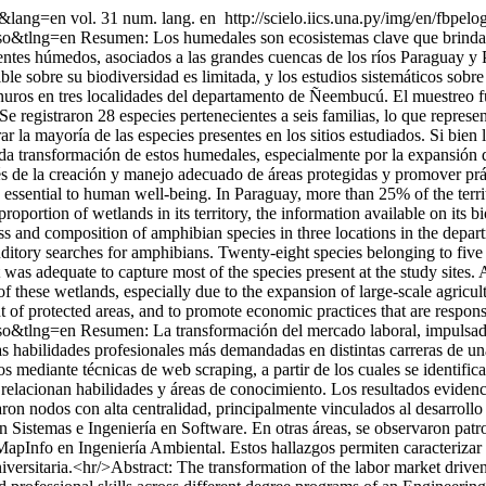
01&lang=en
vol. 31 num. lang. en
http://scielo.iics.una.py/img/en/fbpelo
so&tlng=en
Resumen: Los humedales son ecosistemas clave que brindan m
ntes húmedos, asociados a las grandes cuencas de los ríos Paraguay y 
ble sobre su biodiversidad es limitada, y los estudios sistemáticos sobr
nuros en tres localidades del departamento de Ñeembucú. El muestreo fu
e registraron 28 especies pertenecientes a seis familias, lo que represen
r la mayoría de las especies presentes en los sitios estudiados. Si bien 
ida transformación de estos humedales, especialmente por la expansión d
vés de la creación y manejo adecuado de áreas protegidas y promover pr
essential to human well-being. In Paraguay, more than 25% of the terri
portion of wetlands in its territory, the information available on its bi
hness and composition of amphibian species in three locations in the d
auditory searches for amphibians. Twenty-eight species belonging to fi
 was adequate to capture most of the species present at the study sites.
of these wetlands, especially due to the expansion of large-scale agricultu
of protected areas, and to promote economic practices that are respons
so&tlng=en
Resumen: La transformación del mercado laboral, impulsada
ó las habilidades profesionales más demandadas en distintas carreras de u
s mediante técnicas de web scraping, a partir de los cuales se identific
elacionan habilidades y áreas de conocimiento. Los resultados evidencia
ron nodos con alta centralidad, principalmente vinculados al desarroll
n Sistemas e Ingeniería en Software. En otras áreas, se observaron patro
Info en Ingeniería Ambiental. Estos hallazgos permiten caracterizar 
niversitaria.<hr/>Abstract: The transformation of the labor market driv