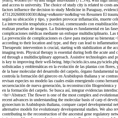
years), women (67%) and single individuals (71.5%), with high famil
and access to university. The choice of study city is related to costs 
factors influence the decision to study Medicine in Paraguay, evidencin
47312026000100301&lng=en&nrm=iso&tlng=en
Resumen El traumat
según su ubicación y tipo, y pueden provocar inflamación, muerte cel
La intervención terapéutica es crucial, comenzando con estabilización e
realizan pruebas de imagen. La fisioterapia es fundamental en las fase
complicaciones médicas mediante un enfoque multidisciplinario. Las te
La prevención de complicaciones es clave para mejorar su bienestar.<hr/
according to their location and type, and they can lead to inflammatio
Therapeutic intervention is crucial, starting with stabilization at the 
imaging tests. Physical therapy is essential during both the acute and 
ed through a multidisciplinary approach. Assistive technologies and ps
is key to improving their well-being.
http://scielo.iics.una.py/sci
sofisticadas y emblemáticas en la evolución de las plantas con flores,
de la base molecular del desarrollo del carpelo, órgano fundamental t
controla la formación del gineceo en Arabidopsis thaliana y se contra
revisan especies no modelo las cuales están emergiendo como herramien
secuenciación de nueva generación, la reconstrucción filogenómica y l
en la formación del carpelo. Se busca así, integrar evidencias interdis
<hr/>Abstract: The flower is one of the most complex and evolutionaril
recent advances in understanding the molecular basis of carp el develo
gynoecium in Arabidopsis thaliana, compare carpel developmental n
alternative models for evolutionary developmental studies. We also r
contributing to the reconstruction of the ancestral gene regulatory ne