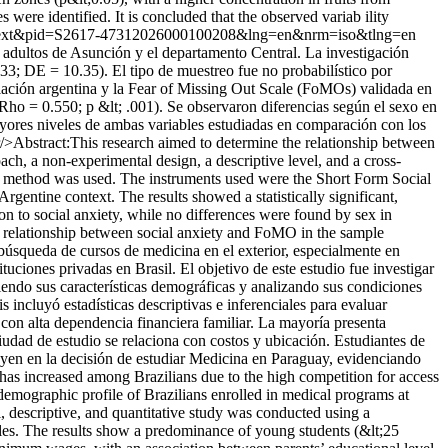
 were identified. It is concluded that the observed variab ility
ci_arttext&pid=S2617-47312026000100208&lng=en&nrm=iso&tlng=en
 adultos de Asunción y el departamento Central. La investigación
.33; DE = 10.35). El tipo de muestreo fue no probabilístico por
lación argentina y la Fear of Missing Out Scale (FoMOs) validada en
(Rho = 0.550; p &lt; .001). Se observaron diferencias según el sexo en
ayores niveles de ambas variables estudiadas en comparación con los
r/>Abstract:This research aimed to determine the relationship between
h, a non-experimental design, a descriptive level, and a cross-
ng method was used. The instruments used were the Short Form Social
entine context. The results showed a statistically significant,
on to social anxiety, while no differences were found by sex in
ant relationship between social anxiety and FoMO in the sample
úsqueda de cursos de medicina en el exterior, especialmente en
tuciones privadas en Brasil. El objetivo de este estudio fue investigar
iendo sus características demográficas y analizando sus condiciones
s incluyó estadísticas descriptivas e inferenciales para evaluar
 con alta dependencia financiera familiar. La mayoría presenta
ciudad de estudio se relaciona con costos y ubicación. Estudiantes de
uyen en la decisión de estudiar Medicina en Paraguay, evidenciando
 has increased among Brazilians due to the high competition for access
d demographic profile of Brazilians enrolled in medical programs at
, descriptive, and quantitative study was conducted using a
iables. The results show a predominance of young students (&lt;25