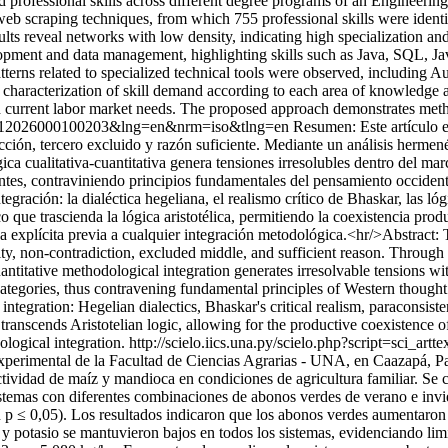
ed professional skills across different degree programs of an Engineeri
h web scraping techniques, from which 755 professional skills were ide
esults reveal networks with low density, indicating high specialization 
elopment and data management, highlighting skills such as Java, SQL, J
atterns related to specialized technical tools were observed, includi
characterization of skill demand according to each area of knowledge 
current labor market needs. The proposed approach demonstrates methodol
17-47312026000100203&lng=en&nrm=iso&tlng=en
Resumen: Este artículo e
adicción, tercero excluido y razón suficiente. Mediante un análisis her
a cualitativa-cuantitativa genera tensiones irresolubles dentro del marco
ntes, contraviniendo principios fundamentales del pensamiento occident
egración: la dialéctica hegeliana, el realismo crítico de Bhaskar, las l
que trascienda la lógica aristotélica, permitiendo la coexistencia produ
ca explícita previa a cualquier integración metodológica.<hr/>Abstract: T
ntity, non-contradiction, excluded middle, and sufficient reason. Throu
antitative methodological integration generates irresolvable tensions wit
categories, thus contravening fundamental principles of Western thought
 integration: Hegelian dialectics, Bhaskar's critical realism, paraconsis
anscends Aristotelian logic, allowing for the productive coexistence of
ological integration.
http://scielo.iics.una.py/scielo.php?script=sc
perimental de la Facultad de Ciencias Agrarias - UNA, en Caazapá, Para
uctividad de maíz y mandioca en condiciones de agricultura familiar. Se
istemas con diferentes combinaciones de abonos verdes de verano e inv
 ≤ 0,05). Los resultados indicaron que los abonos verdes aumentaron 
o y potasio se mantuvieron bajos en todos los sistemas, evidenciando lim