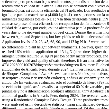
setiembre, pero presentan bajos rendimientos por la disminución de la d
rendimiento y calidad de la avena. Para ello se contaron con niveles d
bromatológica, así como la eficiencia del N aplicado. Los resultados mu
igual que para la materia seca (4.000 kg ha-1) son superiores con la u
nutrientes digestibles totales (NDT) y la fibra detergente neutra (FD
además se presentó una eficiencia de recuperación del fertilizante de 
calidad de la avena, por ende, es una alternativa para la producción d
years due to the growing number of beef cattle. During the winter mo
between April and September, but low yields result from decreased nitrog
Application levels of 0, 23, 45, 68, 90, and 113 kg N ha⁻¹ were used i
no differences in plant height between treatments. However, green for
reached 16% with the application of 113 kg N (three times higher than
nitrogen uptake required 26 kg N per ton of dry matter produced, and t
improves the yield and quality of oats, therefore, it is an alternative f
47312026000100207&lng=en&nrm=iso&tlng=en
Resumen: El objetiv
altitudinales de Ancash, Perú, durante 2024. La investigación se des
de Bloques Completos al Azar. Se evaluaron tres árboles productivos po
descriptiva (media y desviación estándar), análisis de varianza y prue
altitud. De las variables evaluadas, solo el contenido de hierro (Fe) 
se evidenció significación estadística superior al 60 % de variables, p
puntuales y no a diferenciación ecotípica altitudinal.<hr/>Abstract: Th
altitudinal gradients in Ancash, Peru, during 2024. The research was 
using a Randomized Complete Block Design. Three productive trees per
were analyzed using descriptive statistics (mean and standard deviation
differentiation associated with altitude was proposed. Of the variable