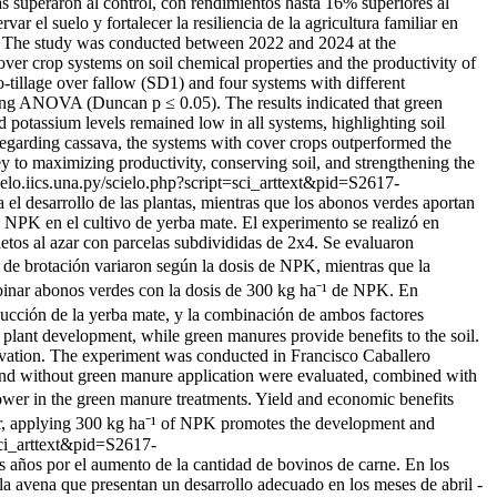
s superaron al control, con rendimientos hasta 16% superiores al
 el suelo y fortalecer la resiliencia de la agricultura familiar en
: The study was conducted between 2022 and 2024 at the
over crop systems on soil chemical properties and the productivity of
tillage over fallow (SD1) and four systems with different
ing ANOVA (Duncan p ≤ 0.05). The results indicated that green
potassium levels remained low in all systems, highlighting soil
Regarding cassava, the systems with cover crops outperformed the
ey to maximizing productivity, conserving soil, and strengthening the
cielo.iics.una.py/scielo.php?script=sci_arttext&pid=S2617-
l desarrollo de las plantas, mientras que los abonos verdes aportan
e NPK en el cultivo de yerba mate. El experimento se realizó en
tos al azar con parcelas subdivididas de 2x4. Se evaluaron
de brotación variaron según la dosis de NPK, mientras que la
mbinar abonos verdes con la dosis de 300 kg ha⁻¹ de NPK. En
ducción de la yerba mate, y la combinación de ambos factores
plant development, while green manures provide benefits to the soil.
ivation. The experiment was conducted in Francisco Caballero
and without green manure application were evaluated, combined with
wer in the green manure treatments. Yield and economic benefits
r, applying 300 kg ha⁻¹ of NPK promotes the development and
=sci_arttext&pid=S2617-
 años por el aumento de la cantidad de bovinos de carne. En los
la avena que presentan un desarrollo adecuado en los meses de abril -