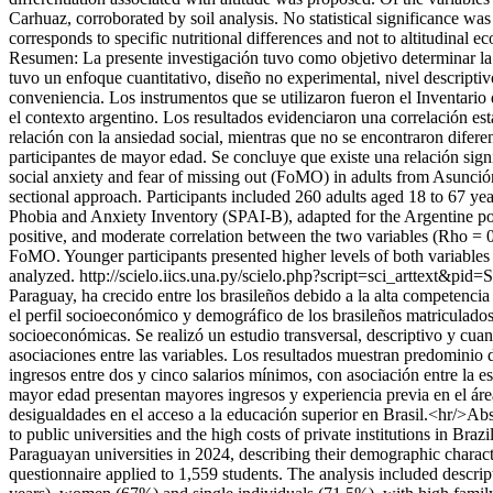
Carhuaz, corroborated by soil analysis. No statistical significance was 
corresponds to specific nutritional differences and not to altitudinal ec
Resumen: La presente investigación tuvo como objetivo determinar la 
tuvo un enfoque cuantitativo, diseño no experimental, nivel descriptiv
conveniencia. Los instrumentos que se utilizaron fueron el Inventari
el contexto argentino. Los resultados evidenciaron una correlación est
relación con la ansiedad social, mientras que no se encontraron dife
participantes de mayor edad. Se concluye que existe una relación sign
social anxiety and fear of missing out (FoMO) in adults from Asunció
sectional approach. Participants included 260 adults aged 18 to 67 
Phobia and Anxiety Inventory (SPAI-B), adapted for the Argentine popu
positive, and moderate correlation between the two variables (Rho = 0.
FoMO. Younger participants presented higher levels of both variables c
analyzed.
http://scielo.iics.una.py/scielo.php?script=sci_arttex
Paraguay, ha crecido entre los brasileños debido a la alta competencia 
el perfil socioeconómico y demográfico de los brasileños matriculado
socioeconómicas. Se realizó un estudio transversal, descriptivo y cuant
asociaciones entre las variables. Los resultados muestran predominio 
ingresos entre dos y cinco salarios mínimos, con asociación entre la es
mayor edad presentan mayores ingresos y experiencia previa en el áre
desigualdades en el acceso a la educación superior en Brasil.<hr/>Abs
to public universities and the high costs of private institutions in Br
Paraguayan universities in 2024, describing their demographic charact
questionnaire applied to 1,559 students. The analysis included descrip