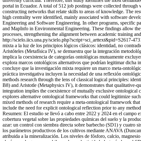
university curricula. Therefore, this study identifies the most demand
portal in Ecuador. A total of 512 job postings were collected throug
constructing networks that relate skills to areas of knowledge. The r
high centrality were identified, mainly associated with software dev
Engineering and Software Engineering. In other programs, specific p
and MapInfo in Environmental Engineering. These findings allow the 
processes, strengthening the alignment between academic training and 
http://scielo.iics.una.py/scielo.php?script=sci_arttext&pid=S26
mixta a la luz de los principios lógicos clásicos: identidad, no contr
Aristóteles (Metafísica IV), se demuestra que la integración metodológic
implica la coexistencia de categorías ontológicas mutuamente excluye
explora marcos ontológicos alternativos que podrían legitimar dicha int
concluye que la investigación mixta requiere un marco meta-ontológico 
práctica investigativa incluyen la necesidad de una reflexión ontológi
methods research through the lens of classical logical principles: ide
B8) and Aristotle (Metaphysics IV), it demonstrates that qualitative-qu
integration implies the coexistence of mutually exclusive ontological 
explores alternative ontological frameworks that could legitimize such
mixed methods of research require a meta-ontological framework that tr
include the need for explicit ontological reflection prior to any method
Resumen: El estudio se llevó a cabo entre 2022 y 2024 en el campo ex
cobertura vegetal sobre las propiedades químicas del suelo y la prod
azar: un control con siembra directa sobre barbecho (SD1) y cuatro s
los parámetros productivos de los cultivos mediante ANAVA (Duncan p
atribuida a la mineralización. Los niveles de fósforo, calcio, magnesi