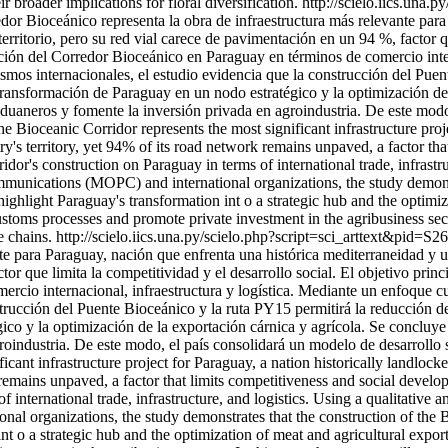
r broader implications for floral diversification.
http://scielo.iics.una.
or Bioceánico representa la obra de infraestructura más relevante para
ritorio, pero su red vial carece de pavimentación en un 94 %, factor que
ucción del Corredor Bioceánico en Paraguay en términos de comercio inter
s internacionales, el estudio evidencia que la construcción del Puent
a transformación de Paraguay en un nodo estratégico y la optimización d
 aduaneros y fomente la inversión privada en agroindustria. De este modo
he Bioceanic Corridor represents the most significant infrastructure pro
s territory, yet 94% of its road network remains unpaved, a factor tha
rridor's construction on Paraguay in terms of international trade, infras
mmunications (MOPC) and international organizations, the study demons
highlight Paraguay's transformation int o a strategic hub and the optimiz
ustoms processes and promote private investment in the agribusiness sect
e chains.
http://scielo.iics.una.py/scielo.php?script=sci_arttext&
nte para Paraguay, nación que enfrenta una histórica mediterraneidad y
tor que limita la competitividad y el desarrollo social. El objetivo princi
rcio internacional, infraestructura y logística. Mediante un enfoque c
ucción del Puente Bioceánico y la ruta PY15 permitirá la reducción de 
ico y la optimización de la exportación cárnica y agrícola. Se concluye
roindustria. De este modo, el país consolidará un modelo de desarrollo s
ficant infrastructure project for Paraguay, a nation historically landl
remains unpaved, a factor that limits competitiveness and social develop
f international trade, infrastructure, and logistics. Using a qualitativ
l organizations, the study demonstrates that the construction of the
int o a strategic hub and the optimization of meat and agricultural expor