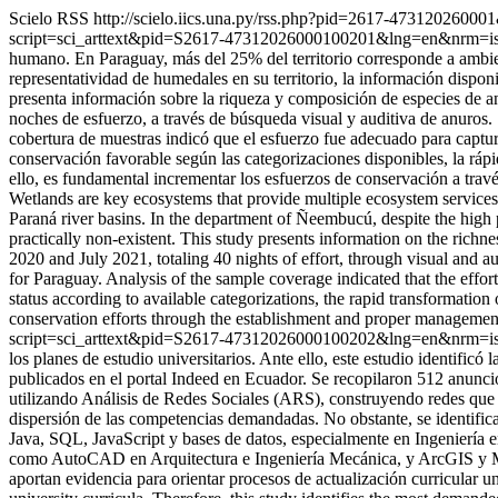
Scielo RSS
http://scielo.iics.una.py/rss.php?pid=2617-4731202600
script=sci_arttext&pid=S2617-47312026000100201&lng=en&nrm=i
humano. En Paraguay, más del 25% del territorio corresponde a ambie
representatividad de humedales en su territorio, la información disponi
presenta información sobre la riqueza y composición de especies de a
noches de esfuerzo, a través de búsqueda visual y auditiva de anuros. S
cobertura de muestras indicó que el esfuerzo fue adecuado para captura
conservación favorable según las categorizaciones disponibles, la ráp
ello, es fundamental incrementar los esfuerzos de conservación a tra
Wetlands are key ecosystems that provide multiple ecosystem services 
Paraná river basins. In the department of Ñeembucú, despite the high pro
practically non-existent. This study presents information on the ric
2020 and July 2021, totaling 40 nights of effort, through visual and 
for Paraguay. Analysis of the sample coverage indicated that the effort
status according to available categorizations, the rapid transformation 
conservation efforts through the establishment and proper management 
script=sci_arttext&pid=S2617-47312026000100202&lng=en&nrm=i
los planes de estudio universitarios. Ante ello, este estudio identific
publicados en el portal Indeed en Ecuador. Se recopilaron 512 anuncio
utilizando Análisis de Redes Sociales (ARS), construyendo redes que r
dispersión de las competencias demandadas. No obstante, se identifica
Java, SQL, JavaScript y bases de datos, especialmente en Ingeniería e
como AutoCAD en Arquitectura e Ingeniería Mecánica, y ArcGIS y Map
aportan evidencia para orientar procesos de actualización curricular u