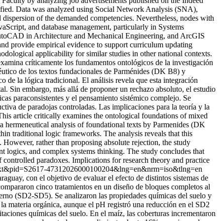
ng Faculty by analyzing job advertisements published on the Indeed
ntified. Data was analyzed using Social Network Analysis (SNA),
and dispersion of the demanded competencies. Nevertheless, nodes with
avaScript, and database management, particularly in Systems
ng AutoCAD in Architecture and Mechanical Engineering, and ArcGIS
and provide empirical evidence to support curriculum updating
ogical applicability for similar studies in other national contexts.
xamina críticamente los fundamentos ontológicos de la investigación
menéutico de los textos fundacionales de Parménides (DK B8) y
 de la lógica tradicional. El análisis revela que esta integración
al. Sin embargo, más allá de proponer un rechazo absoluto, el estudio
ógicas paraconsistentes y el pensamiento sistémico complejo. Se
ctiva de paradojas controladas. Las implicaciones para la teoría y la
his article critically examines the ontological foundations of mixed
gh a hermeneutical analysis of foundational texts by Parmenides (DK
hin traditional logic frameworks. The analysis reveals that this
. However, rather than proposing absolute rejection, the study
tent logics, and complex systems thinking. The study concludes that
 controlled paradoxes. Implications for research theory and practice
i_arttext&pid=S2617-47312026000100204&lng=en&nrm=iso&tlng=en
guay, con el objetivo de evaluar el efecto de distintos sistemas de
 compararon cinco tratamientos en un diseño de bloques completos al
ierno (SD2-SD5). Se analizaron las propiedades químicas del suelo y
la materia orgánica, aunque el pH registró una reducción en el SD2
itaciones químicas del suelo. En el maíz, las coberturas incrementaron