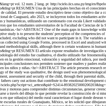
02&lang=pt
vol. 12 num. 2 lang. pt
http://scielo.iics.una.py/img/en/fbpel
so&tlng=pt
RESUMEN Una de las principales brechas en el conocimiento 
de calidad. El presente estudio descriptivo tiene como objetivo dar a c
cional de Caaguazú, año 2023, se incluyeron todos los estudiantes activ
as y humanísticas, utilizando un cuestionario con escala Likert valida
eron que los estudiantes universitarios de la Facultad de Ciencias de l
humanísticas.<hr/>ABSTRACT One of the main gaps in knowledge within 
iptive study is to present the students' perception of the competencies o
ncluded, excluding who did not want to participate in it. The variable
was collected using Google Forms, processed in Excel and analyzed with 
and methodological skills, although there is certain weakness in humanis
so&tlng=pt
RESUMEN El artículo expone resultados de investigación sob
dología del estudio fue cualitativa, el diseño utilizado fue fenomenológ
den en la gestión emocional, valoración y seguridad del niño/a, por med
principales conclusiones nos permiten sostener que madres y padres reali
ro en los niños y niñas.<hr/>ABSTRACT The article presents research resu
y of the study was qualitative, the design used was phenomenological, 
ment, assessment and security of the child, through their parental skills
fathers carry out actions that contribute to the emotional development of
na.py/scielo.php?script=sci_arttext&pid=S2414-89382025000200203&ln
ivas y motoras para comprender distintas circunstancias, generar creenci
arse a través del dibujo lo que permite revelar la construcción de sí mis
nera en que niñas(os) del medio rural caracterizan el lugar donde desean
 escuelas rurales de Guanajuato, México, se les solicitó que dibujaran s