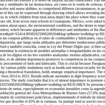
ndiciones del entorno y el deseo de mejorar dichas condiciones. Ello ha
ncias y similitudes de las ilustraciones, así como en la visión de cert
tive and motor abilities, to comprehend different circumstances, to gene
n of this can be expressed through drawing which allows revealing the con
way in which children from rural areas depict the place where they want 
s old, from seven rural schools in Guanajuato, México, were asked to d
sness about space, the environmental conditions, and the desire to imp
text, which became apparent in differences and similarities of the illustr
sci_arttext&pid=S2414-89382025000200204&lng=pt&nrm=iso&tlng=pt
RES
 en las compras públicas en el rubro de combustibles y lubricantes, cuya
uisición, que luego serán utilizados por diferentes instituciones públic
ford o también conocida, como la Ley del Primer Dígito que, si bien car
 determinar la existencia de posibles anomalías o irregularidades en las
 de los dígitos en las tres variables analizadas: montos adjudicados, c
ltados, es de altísima importancia promover la competencia en las com
lic procurement of fuels and lubricants. This is crucial because Paraguay
ed by various public institutions such as health and internal security for
g a theoretical foundation, holds strategic empirical importance. The mai
uay from 2014 to 2023. Results indicate anomalies in digit frequency acr
cess. The study concludes that it is of utmost importance to promote c
4-89382025000200209&lng=pt&nrm=iso&tlng=pt
RESUMEN Se presenta el 
ento de metas, especialmente en economías inestables como la argentina.
de población general del Área Metropolitana de Buenos Aires (57.6% mu
la matriz de correlaciones policóricas, implementando el método de míni
tor que describe el 45% de la varianza. Su puntaje total se asoció con