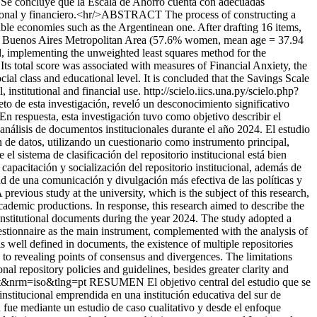
. Se concluye que la Escala de Ahorro cuenta con adecuadas
itucional y financiero.<hr/>ABSTRACT The process of constructing a
stable economies such as the Argentinean one. After drafting 16 items,
f the Buenos Aires Metropolitan Area (57.6% women, mean age = 37.94
d, implementing the unweighted least squares method for the
Its total score was associated with measures of Financial Anxiety, the
l class and educational level. It is concluded that the Savings Scale
, institutional and financial use.
http://scielo.iics.una.py/scielo.php?
 de esta investigación, reveló un desconocimiento significativo
En respuesta, esta investigación tuvo como objetivo describir el
l análisis de documentos institucionales durante el año 2024. El estudio
 de datos, utilizando un cuestionario como instrumento principal,
 sistema de clasificación del repositorio institucional está bien
 capacitación y socialización del repositorio institucional, además de
d de una comunicación y divulgación más efectiva de las políticas y
revious study at the university, which is the subject of this research,
ademic productions. In response, this research aimed to describe the
of institutional documents during the year 2024. The study adopted a
uestionnaire as the main instrument, complemented with the analysis of
is well defined in documents, the existence of multiple repositories
ion to revealing points of consensus and divergences. The limitations
al repository policies and guidelines, besides greater clarity and
=pt&nrm=iso&tlng=pt
RESUMEN El objetivo central del estudio que se
 institucional emprendida en una institución educativa del sur de
 fue mediante un estudio de caso cualitativo y desde el enfoque