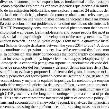
 diversos trastornos por esta exposición, es fundamental analizar esta pr
o como propósito explorar las variables asociadas que afectan a la salu
seño de investigación bibliográfica, que exploró y analizó 24 artículo
s de la técnica de fichaje, obteniendo como resultados más relevantes, q
 hallados fueron una visión distorsionada de violencia hacia las mujere
a está relacionado con problemas en la salud mental, no obstante, es i
STRACT Pornography consumption is a social phenomenon that has an impa
sychological well-being. Being adolescents and young people the most pr
ional, social and psychological development of the next generations. Thus
opulation between 12 and 29 years of age. From there, a qualitative me
d Scholar Google databases between the years 2014 to 2024. A documen
can contribute to depression, anxiety, low self-esteem and dysphoric m
. In conclusion, this study corroborates that pornography consumption i
hat increase its probability.
http://scielo.iics.una.py/scielo.php?script
speje de la economía paraguaya supone un crecimiento elevado del P
nes de promotor del bien común y defensor de los intereses de la Nació
asto público; evaluar y proponer la eficiencia del gasto, la transparenc
ones y pensiones del sector privado como del sector público, desde el pun
recaudaciones y mejorar la equidad impositiva. La metodología empleada 
stado debe mejorar la eficiencia del gasto público, avanzar con urgencia 
aja presión tributaria que limita el financiamiento del capital humano 
h GDP growth over the long term, contingent upon a context of predomina
 This article examines three interrelated pillars of economic policy. Fi
ms, and accountability frameworks. Second, it analyzes the financial su
ax revenues, assessing their performance and proposing measures to incre