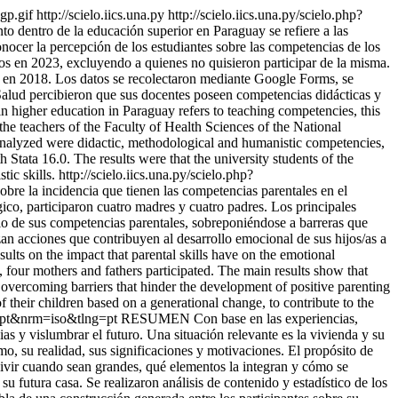
ogp.gif
http://scielo.iics.una.py
http://scielo.iics.una.py/scielo.php?
dentro de la educación superior en Paraguay se refiere a las
onocer la percepción de los estudiantes sobre las competencias de los
os en 2023, excluyendo a quienes no quisieron participar de la misma.
do en 2018. Los datos se recolectaron mediante Google Forms, se
a Salud percibieron que sus docentes poseen competencias didácticas y
higher education in Paraguay refers to teaching competencies, this
f the teachers of the Faculty of Health Sciences of the National
s analyzed were didactic, methodological and humanistic competencies,
Stata 16.0. The results were that the university students of the
tic skills.
http://scielo.iics.una.py/scielo.php?
re la incidencia que tienen las competencias parentales en el
ico, participaron cuatro madres y cuatro padres. Los principales
io de sus competencias parentales, sobreponiéndose a barreras que
zan acciones que contribuyen al desarrollo emocional de sus hijos/as a
lts on the impact that parental skills have on the emotional
four mothers and fathers participated. The main results show that
, overcoming barriers that hinder the development of positive parenting
 their children based on a generational change, to contribute to the
g=pt&nrm=iso&tlng=pt
RESUMEN Con base en las experiencias,
as y vislumbrar el futuro. Una situación relevante es la vivienda y su
mo, su realidad, sus significaciones y motivaciones. El propósito de
 vivir cuando sean grandes, qué elementos la integran y cómo se
u futura casa. Se realizaron análisis de contenido y estadístico de los