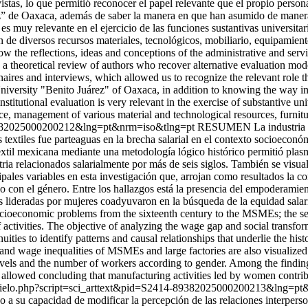
istas, lo que permitió reconocer el papel relevante que el propio persona
 de Oaxaca, además de saber la manera en que han asumido de manera po
l es muy relevante en el ejercicio de las funciones sustantivas universit
tión de diversos recursos materiales, tecnológicos, mobiliario, equipa
know the reflections, ideas and conceptions of the administrative and serv
on a theoretical review of authors who recover alternative evaluation m
res and interviews, which allowed us to recognize the relevant role th
niversity "Benito Juárez" of Oaxaca, in addition to knowing the way in
stitutional evaluation is very relevant in the exercise of substantive un
ce, management of various material and technological resources, furnitu
4-89382025000200212&lng=pt&nrm=iso&tlng=pt
RESUMEN La industria tex
textiles fue parteaguas en la brecha salarial en el contexto socioeconó
 textil mexicana mediante una metodología lógico histórico permitió plasm
tria relacionados salarialmente por más de seis siglos. También se visu
les variables en esta investigación que, arrojan como resultados la c
rdo con el género. Entre los hallazgos está la presencia del empoderami
es lideradas por mujeres coadyuvaron en la búsqueda de la equidad salari
nomic problems from the sixteenth century to the MSMEs; the sexual 
activities. The objective of analyzing the wage gap and social transform
ties to identify patterns and causal relationships that underlie the histo
 wage inequalities of MSMEs and large factories are also visualized as 
ls and the number of workers according to gender. Among the findings
 allowed concluding that manufacturing activities led by women contribu
py/scielo.php?script=sci_arttext&pid=S2414-89382025000200213&lng=
 a su capacidad de modificar la percepción de las relaciones interperson