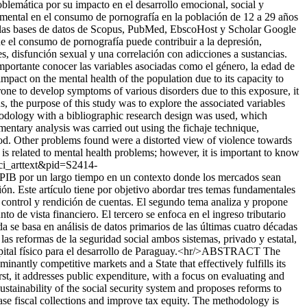
oblemática por su impacto en el desarrollo emocional, social y
d mental en el consumo de pornografía en la población de 12 a 29 años
s de las bases de datos de Scopus, PubMed, EbscoHost y Scholar Google
ue el consumo de pornografía puede contribuir a la depresión,
s, disfunción sexual y una correlación con adicciones a sustancias.
mportante conocer las variables asociadas como el género, la edad de
ct on the mental health of the population due to its capacity to
one to develop symptoms of various disorders due to this exposure, it
, the purpose of this study was to explore the associated variables
thodology with a bibliographic research design was used, which
tary analysis was carried out using the fichaje technique,
ood. Other problems found were a distorted view of violence towards
s related to mental health problems; however, it is important to know
=sci_arttext&pid=S2414-
IB por un largo tiempo en un contexto donde los mercados sean
n. Este artículo tiene por objetivo abordar tres temas fundamentales
ia, control y rendición de cuentas. El segundo tema analiza y propone
to de vista financiero. El tercero se enfoca en el ingreso tributario
se basa en análisis de datos primarios de las últimas cuatro décadas
las reformas de la seguridad social ambos sistemas, privado y estatal,
y capital físico para el desarrollo de Paraguay.<hr/>ABSTRACT The
ntly competitive markets and a State that effectively fulfills its
rst, it addresses public expenditure, with a focus on evaluating and
stainability of the social security system and proposes reforms to
ase fiscal collections and improve tax equity. The methodology is