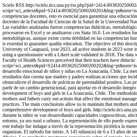
Scielo RSS
http://scielo.iics.una.py/rss.php?pid=2414-8938202500
script=sci_arttext&pid=S2414-89382025000200201&lng=pt&nrm=i
competencias docentes, esto es esencial para garantizar una educación 
docentes de la Facultad de Ciencias de la Salud de la Universidad Na
Las variables analizadas fueron competencias didácticas, metodológic
procesaron en Excel y se analizaron con Stata 16.0. Los resultados fu
metodológicas, aunque existe cierta debilidad en las competencias 
is essential to guarantee quality education. The objective of this descr
University of Caaguazú, year 2023, all active students in 2023 were i
using a questionnaire with a Likert scale validated in 2018. The data 
Faculty of Health Sciences perceived that their teachers have didactic 
script=sci_arttext&pid=S2414-89382025000200202&lng=pt&nrm=i
desarrollo emocional de niños y niñas en La Araucanía, Chile. La meto
resultados dan cuenta que madres y padres realizan acciones que inci
obstaculicen el desarrollo de prácticas de parentalidad positiva. Las 
partir de un cambio generacional, para aportar en el desarrollo ínteg
development of boys and girls in La Araucanía, Chile. The methodolog
mothers and fathers carry out actions that affect the emotional manage
practices. The main conclusions allow us to maintain that mothers and 
comprehensive development of boys and girls.
http://scielo.iics.u
durante la niñez se van desarrollando capacidades cognoscitivas, afect
entorno, ya sea rural o urbano. La representación de ello puede expres
este trabajo fue indagar a través de la representación pictórica la ma
organizan. El método fue mixto. A 145 niñas(os) de 6 a 13 años de siete