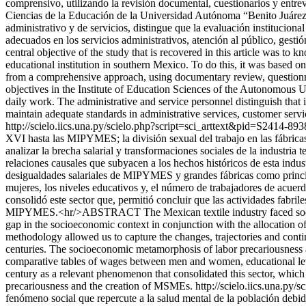
comprensivo, utilizando la revisión documental, cuestionarios y entrev
Ciencias de la Educación de la Universidad Autónoma “Benito Juárez”
administrativo y de servicios, distingue que la evaluación instituciona
adecuados en los servicios administrativos, atención al público, ges
central objective of the study that is recovered in this article was to 
educational institution in southern Mexico. To do this, it was based 
from a comprehensive approach, using documentary review, questionnai
objectives in the Institute of Education Sciences of the Autonomous U
daily work. The administrative and service personnel distinguish that in
maintain adequate standards in administrative services, customer servi
http://scielo.iics.una.py/scielo.php?script=sci_arttext&pid=S241
XVI hasta las MIPYMES; la división sexual del trabajo en las fábricas 
analizar la brecha salarial y transformaciones sociales de la industria
relaciones causales que subyacen a los hechos históricos de esta indus
desigualdades salariales de MIPYMES y grandes fábricas como principa
mujeres, los niveles educativos y, el número de trabajadores de acue
consolidó este sector que, permitió concluir que las actividades fabril
MIPYMES.<hr/>ABSTRACT The Mexican textile industry faced socioeco
gap in the socioeconomic context in conjunction with the allocation of 
methodology allowed us to capture the changes, trajectories and continui
centuries. The socioeconomic metamorphosis of labor precariousness and
comparative tables of wages between men and women, educational leve
century as a relevant phenomenon that consolidated this sector, which
precariousness and the creation of MSMEs.
http://scielo.iics.una.
fenómeno social que repercute a la salud mental de la población debido