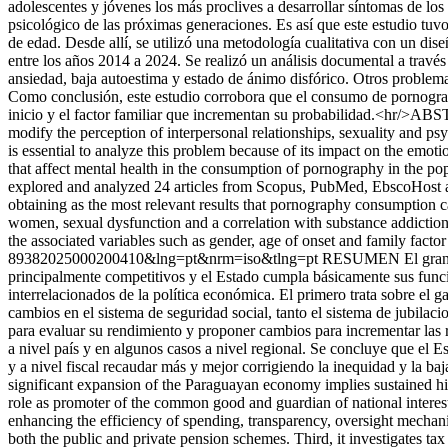
adolescentes y jóvenes los más proclives a desarrollar síntomas de los
psicológico de las próximas generaciones. Es así que este estudio tuv
de edad. Desde allí, se utilizó una metodología cualitativa con un di
entre los años 2014 a 2024. Se realizó un análisis documental a travé
ansiedad, baja autoestima y estado de ánimo disfórico. Otros problemas
Como conclusión, este estudio corrobora que el consumo de pornografí
inicio y el factor familiar que incrementan su probabilidad.<hr/>AB
modify the perception of interpersonal relationships, sexuality and p
is essential to analyze this problem because of its impact on the emot
that affect mental health in the consumption of pornography in the p
explored and analyzed 24 articles from Scopus, PubMed, EbscoHost an
obtaining as the most relevant results that pornography consumption 
women, sexual dysfunction and a correlation with substance addictions
the associated variables such as gender, age of onset and family factor t
89382025000200410&lng=pt&nrm=iso&tlng=pt
RESUMEN El gran de
principalmente competitivos y el Estado cumpla básicamente sus funcio
interrelacionados de la política económica. El primero trata sobre el g
cambios en el sistema de seguridad social, tanto el sistema de jubilaci
para evaluar su rendimiento y proponer cambios para incrementar las 
a nivel país y en algunos casos a nivel regional. Se concluye que el E
y a nivel fiscal recaudar más y mejor corrigiendo la inequidad y la b
significant expansion of the Paraguayan economy implies sustained hig
role as promoter of the common good and guardian of national interests.
enhancing the efficiency of spending, transparency, oversight mechanis
both the public and private pension schemes. Third, it investigates t