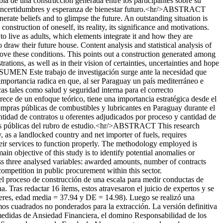
bla de una construcción generada entre los participantes sobre su
ezas, incertidumbres y esperanza de bienestar futuro.<hr/>ABSTRACT
rate beliefs and to glimpse the future. An outstanding situation is
struction of oneself, its reality, its significance and motivations.
to live as adults, which elements integrate it and how they are
raw their future house. Content analysis and statistical analysis of
rove these conditions. This points out a construction generated among
ations, as well as in their vision of certainties, uncertainties and hope
UMEN Este trabajo de investigación surge ante la necesidad que
 importancia radica en que, al ser Paraguay un país mediterráneo e
as tales como salud y seguridad interna para el correcto
ece de un enfoque teórico, tiene una importancia estratégica desde el
 compras públicas de combustibles y lubricantes en Paraguay durante el
antidad de contratos u oferentes adjudicados por proceso y cantidad de
pras públicas del rubro de estudio.<hr/>ABSTRACT This research
, as a landlocked country and net importer of fuels, requires
 their services to function properly. The methodology employed is
n objective of this study is to identify potential anomalies or
oss three analysed variables: awarded amounts, number of contracts
ompetition in public procurement within this sector.
proceso de construcción de una escala para medir conductas de
 Tras redactar 16 ítems, estos atravesaron el juicio de expertos y se
jeres, edad media = 37.94 y DE = 14.98). Luego se realizó una
mos cuadrados no ponderados para la extracción. La versión definitiva
 medidas de Ansiedad Financiera, el domino Responsabilidad de los