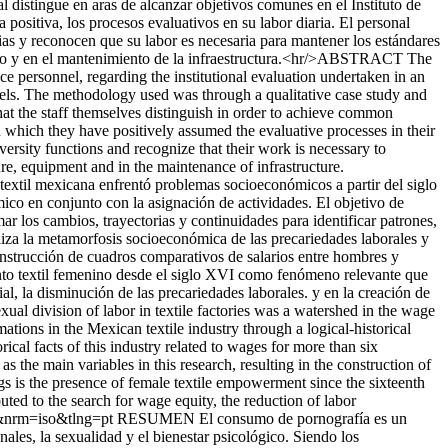
l distingue en aras de alcanzar objetivos comunes en el Instituto de
sitiva, los procesos evaluativos en su labor diaria. El personal
arias y reconocen que su labor es necesaria para mantener los estándares
miento y en el mantenimiento de la infraestructura.<hr/>ABSTRACT The
ice personnel, regarding the institutional evaluation undertaken in an
odels. The methodology used was through a qualitative case study and
at the staff themselves distinguish in order to achieve common
 which they have positively assumed the evaluative processes in their
iversity functions and recognize that their work is necessary to
re, equipment and in the maintenance of infrastructure.
til mexicana enfrentó problemas socioeconómicos a partir del siglo
mico en conjunto con la asignación de actividades. El objetivo de
ar los cambios, trayectorias y continuidades para identificar patrones,
aliza la metamorfosis socioeconómica de las precariedades laborales y
onstrucción de cuadros comparativos de salarios entre hombres y
ento textil femenino desde el siglo XVI como fenómeno relevante que
al, la disminución de las precariedades laborales. y en la creación de
division of labor in textile factories was a watershed in the wage
ations in the Mexican textile industry through a logical-historical
rical facts of this industry related to wages for more than six
the main variables in this research, resulting in the construction of
 is the presence of female textile empowerment since the sixteenth
ted to the search for wage equity, the reduction of labor
pt&nrm=iso&tlng=pt
RESUMEN El consumo de pornografía es un
ales, la sexualidad y el bienestar psicológico. Siendo los