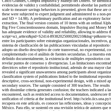
Cinco Grandes, Compra Impulsiva y Manejo del Dinero. Se identificar
evidencias de validez y confiabilidad, permitiendo abordar las partic
scale to measure savings behaviors is presented, given that these are c
these were subjected to expert judgment and administered to a non-p
and SD = 14.98). A preliminary purification and an exploratory facto
extraction. The final version consists of 10 items with an ordinal Alp
Big Five Conscientiousness domain, Impulsive Buying and Money Manage
has adequate evidence of validity and reliability, allowing to address the
script=sci_arttext&pid=S2414-89382025000200210&lng=pt&nrm=i
entre los participantes sobre estrategias organizacionales, incentivos
sistema de clasificación de las publicaciones vinculadas al repositorio
adopto un diseño descriptivo de corte transversal, no experimental, c
complementado con el análisis de fuentes secundarias. La muestra estu
definido documentalmente, la existencia de múltiples repositorios con c
revelar puntos de consenso y divergencias. Las limitaciones encontra
directrices sobre el repositorio institucional, además de una mayor cla
revealed a significant unawareness among participants about organizat
classification system of publications linked to the institutional reposi
descriptive, cross-sectional, non-experimental design, with a mixed a
secondary sources. The sample consisted of 300 teachers. The results re
with dissimilar criteria generates confusion; the teachers indicated a la
encountered, such as restricted access to documentation, underscore th
unification of criteria at the institutional level.
http://scielo.iics.una
recupera en este artículo, es conocer las reflexiones, ideas y concepci
México. Para ello, se sustentó en una revisión teórica de autores que