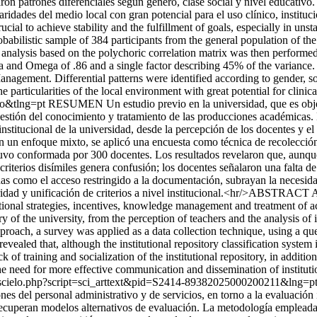
on patrones diferenciales según género, clase social y nivel educativo
ularidades del medio local con gran potencial para el uso clínico, inst
rucial to achieve stability and the fulfillment of goals, especially in un
robabilistic sample of 384 participants from the general population o
r analysis based on the polychoric correlation matrix was then performe
ha and Omega of .86 and a single factor describing 45% of the variance. 
ment. Differential patterns were identified according to gender, socia
 particularities of the local environment with great potential for clinical
so&tlng=pt
RESUMEN Un estudio previo en la universidad, que es objeto
, gestión del conocimiento y tratamiento de las producciones académicas. 
 institucional de la universidad, desde la percepción de los docentes y e
on un enfoque mixto, se aplicó una encuesta como técnica de recolección
vo conformada por 300 docentes. Los resultados revelaron que, aunque el
riterios disímiles genera confusión; los docentes señalaron una falta de
das como el acceso restringido a la documentación, subrayan la necesida
ridad y unificación de criterios a nivel institucional.<hr/>ABSTRACT A p
ional strategies, incentives, knowledge management and treatment of ac
tory of the university, from the perception of teachers and the analysis 
pproach, a survey was applied as a data collection technique, using a q
vealed that, although the institutional repository classification system 
ck of training and socialization of the institutional repository, in addit
e need for more effective communication and dissemination of institution
.py/scielo.php?script=sci_arttext&pid=S2414-89382025000200211&lng
ones del personal administrativo y de servicios, en torno a la evaluación
 recuperan modelos alternativos de evaluación. La metodología empleada