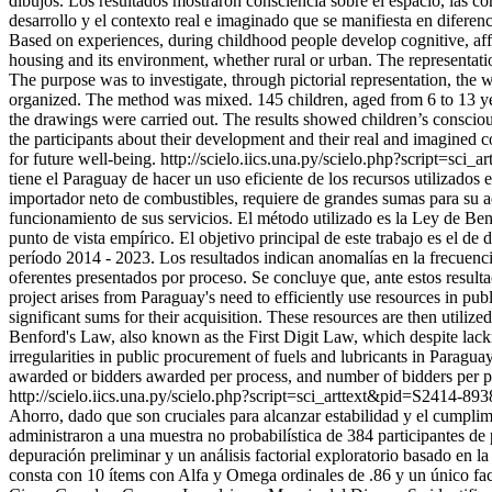
dibujos. Los resultados mostraron consciencia sobre el espacio, las co
desarrollo y el contexto real e imaginado que se manifiesta en difere
Based on experiences, during childhood people develop cognitive, affec
housing and its environment, whether rural or urban. The representatio
The purpose was to investigate, through pictorial representation, the 
organized. The method was mixed. 145 children, aged from 6 to 13 year
the drawings were carried out. The results showed children’s consciou
the participants about their development and their real and imagined con
for future well-being.
http://scielo.iics.una.py/scielo.php?script=
tiene el Paraguay de hacer un uso eficiente de los recursos utilizados
importador neto de combustibles, requiere de grandes sumas para su adq
funcionamiento de sus servicios. El método utilizado es la Ley de Ben
punto de vista empírico. El objetivo principal de este trabajo es el de
período 2014 - 2023. Los resultados indican anomalías en la frecuencia
oferentes presentados por proceso. Se concluye que, ante estos resu
project arises from Paraguay's need to efficiently use resources in pub
significant sums for their acquisition. These resources are then utiliz
Benford's Law, also known as the First Digit Law, which despite lackin
irregularities in public procurement of fuels and lubricants in Parag
awarded or bidders awarded per process, and number of bidders per pro
http://scielo.iics.una.py/scielo.php?script=sci_arttext&pid=S241
Ahorro, dado que son cruciales para alcanzar estabilidad y el cumplimi
administraron a una muestra no probabilística de 384 participantes 
depuración preliminar y un análisis factorial exploratorio basado en 
consta con 10 ítems con Alfa y Omega ordinales de .86 y un único fac