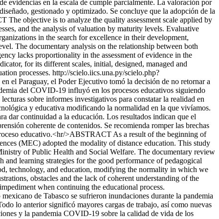
n de evidencias en la escala de cumple parcialmente. La valoración por
l, diseñado, gestionado y optimizado. Se concluye que la adopción de la
The objective is to analyze the quality assessment scale applied by
es, and the analysis of valuation by maturity levels. Evaluative
ganizations in the search for excellence in their development,
evel. The documentary analysis on the relationship between both
gency lacks proportionality in the assessment of evidence in the
cator, for its different scales, initial, designed, managed and
uation processes.
http://scielo.iics.una.py/scielo.php?
el Paraguay, el Poder Ejecutivo tomó la decisión de no retornar a
andemia del COVID-19 influyó en los procesos educativos siguiendo
lecturas sobre informes investigativos para constatar la realidad en
cnológica y educativa modificando la normalidad en la que vivíamos.
ra dar continuidad a la educación. Los resultados indican que el
omprensión coherente de contenidos. Se recomienda romper las brechas
l proceso educativo.<hr/>ABSTRACT As a result of the beginning of
ences (MEC) adopted the modality of distance education. This study
Ministry of Public Health and Social Welfare. The documentary review
ach and learning strategies for the good performance of pedagogical
food, technology, and education, modifying the normality in which we
strations, obstacles and the lack of coherent understanding of the
n impediment when continuing the educational process.
xicano de Tabasco se sufrieron inundaciones durante la pandemia
 Todo lo anterior significó mayores cargas de trabajo, así como nuevas
daciones y la pandemia COVID-19 sobre la calidad de vida de los