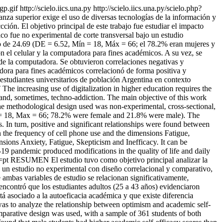
gp.gif
http://scielo.iics.una.py
http://scielo.iics.una.py/scielo.php?
za superior exige el uso de diversas tecnologías de la información y
ión. El objetivo principal de este trabajo fue estudiar el impacto
o fue no experimental de corte transversal bajo un estudio
dio de 24.69 (DE = 6.52, Mín = 18, Máx = 66; el 78.2% eran mujeres y
n el celular y la computadora para fines académicos. A su vez, se
so de la computadora. Se obtuvieron correlaciones negativas y
tadora para fines académicos correlacionó de forma positiva y
 estudiantes universitarios de población Argentina en contexto
 increasing use of digitalization in higher education requires the
and, sometimes, techno-addiction. The main objective of this work
he methodological design used was non-experimental, cross-sectional,
in = 18, Max = 66; 78.2% were female and 21.8% were male). The
 In turn, positive and significant relationships were found between
n the frequency of cell phone use and the dimensions Fatigue,
nsions Anxiety, Fatigue, Skepticism and Inefficacy. It can be
19 pandemic produced modifications in the quality of life and daily
g=pt
RESUMEN El estudio tuvo como objetivo principal analizar la
ó un estudio no experimental con diseño correlacional y comparativo,
mbas variables de estudio se relacionan significativamente,
ncontró que los estudiantes adultos (25 a 43 años) evidenciaron
á asociado a la autoeficacia académica y que existe diferencia
as to analyze the relationship between optimism and academic self-
omparative design was used, with a sample of 361 students of both