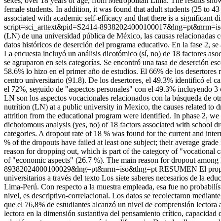
sexes, over 18 years of age, from Metropolitan Lima. The results showe
female students. In addition, it was found that adult students (25 to 4
associated with academic self-efficacy and that there is a significant d
script=sci_arttext&pid=S2414-89382024000100017&lng=pt&nrm=i
(LN) de una universidad pública de México, las causas relacionadas con 
datos históricos de deserción del programa educativo. En la fase 2, se
La encuesta incluyó un análisis dicotómico (sí, no) de 18 factores asoc
se agruparon en seis categorías. Se encontró una tasa de deserción esco
58.6% lo hizo en el primer año de estudios. El 66% de los desertores
centro universitario (91.8). De los desertores, el 49.3% identificó el
el 72%, seguido de "aspectos personales" con el 49.3% incluyendo 3 c
LN son los aspectos vocacionales relacionados con la búsqueda de otra
nutrition (LN) at a public university in Mexico, the causes related to d
attrition from the educational program were identified. In phase 2, w
dichotomous analysis (yes, no) of 18 factors associated with school dr
categories. A dropout rate of 18 % was found for the current and inter
% of the dropouts have failed at least one subject; their average grade
reason for dropping out, which is part of the category of "vocational 
of "economic aspects" (26.7 %). The main reason for dropout among LN 
89382024000100029&lng=pt&nrm=iso&tlng=pt
RESUMEN El propósit
universitarios a través del texto Los siete saberes necesarios de la e
Lima-Perú. Con respecto a la muestra empleada, esa fue no probabilísti
nivel, es descriptivo-correlacional. Los datos se recolectaron median
que el 76,8% de estudiantes alcanzó un nivel de comprensión lectora
lectora en la dimensión sustantiva del pensamiento crítico, capacidad