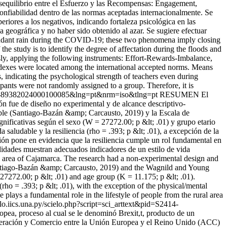
esequilibrio entre el Esfuerzo y las Recompensas: Engagement,
onfiabilidad dentro de las normas aceptadas internacionalmente. Se
eriores a los negativos, indicando fortaleza psicológica en las
a geográfica y no haber sido obtenido al azar. Se sugiere efectuar
undant rain during the COVID-19; these two phenomena imply closing
e study is to identify the degree of affectation during the floods and
ly, applying the following instruments: Effort-Rewards-Imbalance,
dexes were located among the international accepted norms. Means
s, indicating the psychological strength of teachers even during
ipants were not randomly assigned to a group. Therefore, it is
S2414-89382024000100085&lng=pt&nrm=iso&tlng=pt
RESUMEN El
ción fue de diseño no experimental y de alcance descriptivo-
able (Santiago-Bazán &amp; Carcausto, 2019) y la Escala de
gnificativas según el sexo (W = 27272.00; p &lt; .01) y grupo etario
a saludable y la resiliencia (rho = .393; p &lt; .01), a excepción de la
ción pone en evidencia que la resiliencia cumple un rol fundamental en
odidades muestran adecuados indicadores de un estilo de vida
al area of Cajamarca. The research had a non-experimental design and
(Santiago-Bazán &amp; Carcausto, 2019) and the Wagnild and Young
 27272.00; p &lt; .01) and age group (K = 11.175; p &lt; .01).
 (rho = .393; p &lt; .01), with the exception of the physical/mental
e plays a fundamental role in the lifestyle of people from the rural area
ielo.iics.una.py/scielo.php?script=sci_arttext&pid=S2414-
ea, proceso al cual se le denominó Brexit,t, producto de un
peración y Comercio entre la Unión Europea y el Reino Unido (ACC)