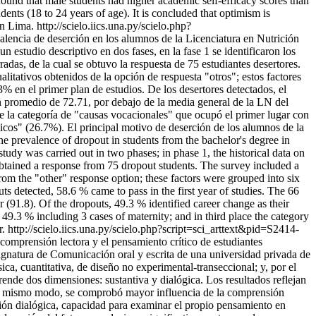
 found that male students had higher academic self-efficacy scores than
dents (18 to 24 years of age). It is concluded that optimism is
an Lima.
http://scielo.iics.una.py/scielo.php?
alencia de deserción en los alumnos de la Licenciatura en Nutrición
 estudio descriptivo en dos fases, en la fase 1 se identificaron los
adas, de la cual se obtuvo la respuesta de 75 estudiantes desertores.
alitativos obtenidos de la opción de respuesta "otros"; estos factores
3% en el primer plan de estudios. De los desertores detectados, el
ón promedio de 72.71, por debajo de la media general de la LN del
de la categoría de "causas vocacionales" que ocupó el primer lugar con
icos" (26.7%). El principal motivo de deserción de los alumnos de la
e prevalence of dropout in students from the bachelor's degree in
study was carried out in two phases; in phase 1, the historical data on
obtained a response from 75 dropout students. The survey included a
rom the "other" response option; these factors were grouped into six
ts detected, 58.6 % came to pass in the first year of studies. The 66
r (91.8). Of the dropouts, 49.3 % identified career change as their
 49.3 % including 3 cases of maternity; and in third place the category
r.
http://scielo.iics.una.py/scielo.php?script=sci_arttext&pid=S2414-
comprensión lectora y el pensamiento crítico de estudiantes
asignatura de Comunicación oral y escrita de una universidad privada de
ca, cuantitativa, de diseño no experimental-transeccional; y, por el
ende dos dimensiones: sustantiva y dialógica. Los resultados reflejan
Del mismo modo, se comprobó mayor influencia de la comprensión
sión dialógica, capacidad para examinar el propio pensamiento en