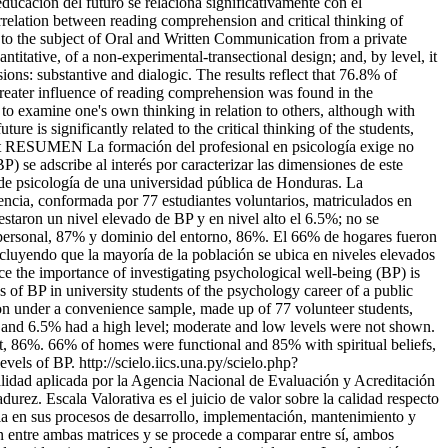
ducación del futuro se relaciona significativamente con el
elation between reading comprehension and critical thinking of
 to the subject of Oral and Written Communication from a private
titative, of a non-experimental-transectional design; and, by level, it
ons: substantive and dialogic. The results reflect that 76.8% of
greater influence of reading comprehension was found in the
y to examine one's own thinking in relation to others, although with
e is significantly related to the critical thinking of the students,
t
RESUMEN La formación del profesional en psicología exige no
) se adscribe al interés por caracterizar las dimensiones de este
a de psicología de una universidad pública de Honduras. La
iencia, conformada por 77 estudiantes voluntarios, matriculados en
estaron un nivel elevado de BP y en nivel alto el 6.5%; no se
o personal, 87% y dominio del entorno, 86%. El 66% de hogares fueron
oncluyendo que la mayoría de la población se ubica en niveles elevados
 the importance of investigating psychological well-being (BP) is
ns of BP in university students of the psychology career of a public
tion under a convenience sample, made up of 77 volunteer students,
P and 6.5% had a high level; moderate and low levels were not shown.
t, 86%. 66% of homes were functional and 85% with spiritual beliefs,
levels of BP.
http://scielo.iics.una.py/scielo.php?
lidad aplicada por la Agencia Nacional de Evaluación y Acreditación
rez. Escala Valorativa es el juicio de valor sobre la calidad respecto
ia en sus procesos de desarrollo, implementación, mantenimiento y
ión entre ambas matrices y se procede a comparar entre sí, ambos