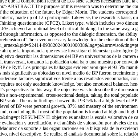
uye que la comprensión lectora de Los siete saberes necesarios para la e
.<hr/>ABSTRACT The purpose of this research was to determine the corr
f the education of the future, by Edgar Morin. The students correspond
istic, made up of 125 participants. Likewise, the research is basic, quan
l Thinking questionnaire (CPC2), Likert type, which includes two dimensi
6% achieved an optimal level of critical thinking. In the same way, a 
sed through information, as opposed to the dialogic dimension, the abilit
prehension of The seven necessary knowledge for the education of the futur
ript=sci_arttext&pid=S2414-89382024000100038&lng=pt&nrm=iso&tlng=p
hí que la importancia que reviste investigar el bienestar psicológico (BP
bjetivo describir las dimensiones del BP en universitarios de la carrer
al, transversal, tomando la población total bajo una muestra por conven
e BP de Ryff. Los principales hallazgos evidenciaron que el 93.5% manif
as más significativas ubicadas en nivel medio de BP fueron crecimient
siderarse factores significativos frente a los resultados encontrados, c
uires not only academic knowledge, but also emotional balance, hence
ff's perspective. In this way, the objective was to describe the dimensio
ith a non-experimental, cross-sectional design, taking the total popula
ff BP scale. The main findings showed that 93.5% had a high level of B
le level of BP were personal growth, 87% and mastery of the environmen
und, concluding that most of the population is located at high and high 
so&tlng=pt
RESUMEN El objetivo es analizar la escala valorativa de ca
luación y acreditación, y el análisis de valoración por niveles de madu
Madurez da soporte a las organizaciones en la búsqueda de la excelenc
vo, nivel descriptivo. Se realiza el análisis documental sobre la relac