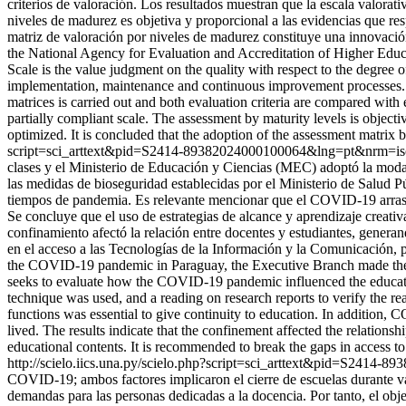
criterios de valoración. Los resultados muestran que la escala valorat
niveles de madurez es objetiva y proporcional a las evidencias que res
matriz de valoración por niveles de madurez constituye una innovaci
the National Agency for Evaluation and Accreditation of Higher Educa
Scale is the value judgment on the quality with respect to the degree 
implementation, maintenance and continuous improvement processes. Th
matrices is carried out and both evaluation criteria are compared with
partially compliant scale. The assessment by maturity levels is objectiv
optimized. It is concluded that the adoption of the assessment matrix b
script=sci_arttext&pid=S2414-89382024000100064&lng=pt&nrm=i
clases y el Ministerio de Educación y Ciencias (MEC) adoptó la moda
las medidas de bioseguridad establecidas por el Ministerio de Salud Púb
tiempos de pandemia. Es relevante mencionar que el COVID-19 arrastró
Se concluye que el uso de estrategias de alcance y aprendizaje creati
confinamiento afectó la relación entre docentes y estudiantes, genera
en el acceso a las Tecnologías de la Información y la Comunicación,
the COVID-19 pandemic in Paraguay, the Executive Branch made the de
seeks to evaluate how the COVID-19 pandemic influenced the educatio
technique was used, and a reading on research reports to verify the rea
functions was essential to give continuity to education. In addition,
lived. The results indicate that the confinement affected the relations
educational contents. It is recommended to break the gaps in access 
http://scielo.iics.una.py/scielo.php?script=sci_arttext&pid=S241
COVID-19; ambos factores implicaron el cierre de escuelas durante vari
demandas para las personas dedicadas a la docencia. Por tanto, el obj