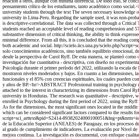
relación a otros, aunque con mínima diferencia. De todo ello, se concl
pensamiento crítico de los estudiantes, tanto académico como social
university students through the text The seven necessary knowledge o
university in Lima-Peru. Regarding the sample used, it was non-probabil
is descriptive-correlational. The data was collected through a Critica
students reached an acceptable level of reading comprehension and 57.
substantive dimension of critical thinking, the ability to think expres
minimal difference. From all this, it is concluded that the reading com
both academic and social.
http://scielo.iics.una.py/scielo.php?sc
solo conocimientos académicos, sino también equilibrio emocional, de a
desde la perspectiva de Carol Ryff. De esta manera, se planteó como o
investigación fue cuantitativa - descriptiva, con diseño no experiment
Psicología durante el primer período del 2022, utilizando la escala d
mostraron niveles moderados y bajos. En cuanto a las dimensiones, l
funcionales y el 85% con creencias espirituales, los cuales pueden con
y altos de BP.<hr/>ABSTRACT Professional training in psychology req
attached to the interest in characterizing its dimensions from Carol Ry
university in Honduras. The research was quantitative - descriptive, w
enrolled in Psychology during the first period of 2022, using the Ry
As for the dimensions, the most significant ones located in the midd
which can be considered significant factors compared to the results fo
script=sci_arttext&pid=S2414-89382024000100051&lng=pt&nrm=i
de la Educación Superior (ANEAES) de Paraguay, en los procesos de eva
al grado de cumplimiento de indicadores. La evaluación por Nivel de 
mejora continua. La investigación es documental, con enfoque cualitati