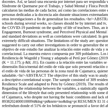
docentes. Así, se lanzó una encuesta por internet para ser respondid
Síndrome de Quemarse por el Trabajo, y Salud Mental y Física Percibi
calcularon las medias de cada factor, así como las correlaciones entre 
personas dedicadas a la docencia aún durante situaciones extremadament
otras investigaciones a fin de generalizar los resultados.<hr/>ABS
schools during several weeks, so classes should be by internet and tv,
the COVID-19 pandemic on the quality of life of teachers. Thus, an 
Engagement, Burnout syndrome, and Perceived Physical and Mental He
and standard deviations as well as correlations were calculated. In gen
extremely difficult situations. The limitations of the study are: quest
suggested to carry out other investigations in order to generalize the re
objetivo de este estudio fue analizar la relación entre estilo de vida 
correlacional. La muestra estuvo compuesta por 309 pobladores. Los 
Resiliencia de Wagnild y Young y adaptado al Perú por Gómez (2019). L
(K = 11.175; p &lt; .01). En cuanto a la relación entre las variables se 
dimensión físico/mental del estilo de vida que solo presentó relación 
el estilo de vida de las personas de la zona rural de Cajamarca, quie
saludable.<hr/>ABSTRACT The objective of this study was to analyze t
a descriptive-correlational scope. The sample consisted of 309 resi
Resilience Scale and adapted to Peru by Gómez (2019). The results sho
Regarding the relationship between the variables, a statistically signif
dimension of the lifestyle that only presented relationship with some di
of Cajamarca, who despite not having the basic conditions and lack of 
89382024000100094&lng=pt&nrm=iso&tlng=pt
RESUMEN El 31 de en
referéndum donde el 51% de los británicos se pronunció a favor de