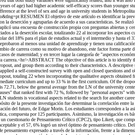
d that both study variables were significantly related, and it was also
3 years of age) had higher academic self-efficacy scores than younger stu
ifference at the level of sex and age in university students in Metropolit
so&tlng=pt
RESUMEN El objetivo de este artículo es identificar la prev
la deserción y agruparlas de acuerdo a sus características. Se realizó un
 aplicó una encuesta de construcción propia con preguntas abiertas y cerr
iados a la deserción escolar, totalizando 22 al incorporar los aspectos cu
lar del 18% para el plan de estudios actual y el intermedio y hasta el 3
 reprobaron al menos una unidad de aprendizaje y tienen una calificaci
 cambio de carrera como su motivo de abandono, este factor forma parte 
asos de maternidad; y en tercer lugar la categoría de "aspectos económ
 carrera.<hr/>ABSTRACT The objective of this article is to identify th
ropout, and group them according to their characteristics. A descriptive 
e applied a self-constructed survey with open and closed questions and 
opout, totaling 22 when incorporating the qualitative aspects obtained f
mediate curriculum and up to 33 % in the first curriculum. Of the dropou
 is 72.71, below the general average from the LN of the university cente
causes" that ranked first with 72 %, followed by "personal aspects" with
students is vocational aspects related to the search for another caree
o de la presente investigación fue determinar la correlación entre la 
ducación del futuro, de Edgar Morin. Los estudiantes corresponden a la 
ca, compuesta por 125 participantes. Asimismo, la investigación es bási
te un cuestionario de Pensamiento Crítico (CPC2), tipo Likert, que compr
 aceptable y el 57, 6% logró un nivel óptimo de pensamiento crítico. 
 de pensamiento expresado a través de la información, frente a la dimen