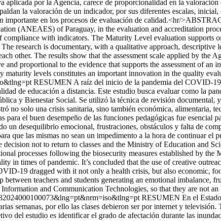
iva aplicada por la Agencia, carece de proporcionalidad en la valoració
paldan la valoración de un indicador, por sus diferentes escalas, inicia
ón importante en los procesos de evaluación de calidad.<hr/>ABSTRACT 
tion (ANEAES) of Paraguay, in the evaluation and accreditation process
of compliance with indicators. The Maturity Level evaluation supports or
e research is documentary, with a qualitative approach, descriptive l
 each other. The results show that the assessment scale applied by the A
e and proportional to the evidence that supports the assessment of an indi
y maturity levels constitutes an important innovation in the quality eval
so&tlng=pt
RESUMEN A raíz del inicio de la pandemia del COVID-19 en 
lidad de educación a distancia. Este estudio busca evaluar como la p
lica y Bienestar Social. Se utilizó la técnica de revisión documental, y 
 no solo una crisis sanitaria, sino también económica, alimentaria, te
vas para el buen desempeño de las funciones pedagógicas fue esencial pa
ndo un desequilibrio emocional, frustraciones, obstáculos y falta de c
 para que las mismas no sean un impedimento a la hora de continuar e
cision not to return to classes and the Ministry of Education and Sci
nal processes following the biosecurity measures established by the 
lity in times of pandemic. It’s concluded that the use of creative outre
 COVID-19 dragged with it not only a health crisis, but also economic, 
hip between teachers and students generating an emotional imbalance, fru
to Information and Communication Technologies, so that they are not a
4-89382024000100073&lng=pt&nrm=iso&tlng=pt
RESUMEN En el Estado me
as semanas, por ello las clases debieron ser por internet y televisión.
etivo del estudio es identificar el grado de afectación durante las inun