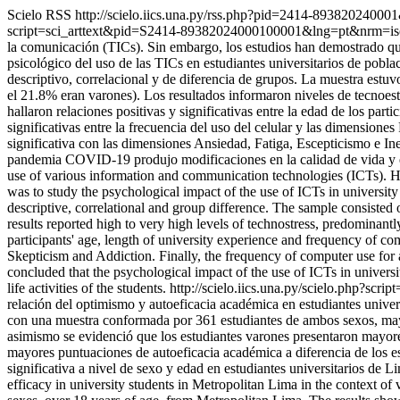
Scielo RSS
http://scielo.iics.una.py/rss.php?pid=2414-8938202400
script=sci_arttext&pid=S2414-89382024000100001&lng=pt&nrm=i
la comunicación (TICs). Sin embargo, los estudios han demostrado que e
psicológico del uso de las TICs en estudiantes universitarios de pob
descriptivo, correlacional y de diferencia de grupos. La muestra est
el 21.8% eran varones). Los resultados informaron niveles de tecnoest
hallaron relaciones positivas y significativas entre la edad de los par
significativas entre la frecuencia del uso del celular y las dimension
significativa con las dimensiones Ansiedad, Fatiga, Escepticismo e In
pandemia COVID-19 produjo modificaciones en la calidad de vida y en
use of various information and communication technologies (ICTs). Ho
was to study the psychological impact of the use of ICTs in universi
descriptive, correlational and group difference. The sample consist
results reported high to very high levels of technostress, predominan
participants' age, length of university experience and frequency of c
Skepticism and Addiction. Finally, the frequency of computer use for 
concluded that the psychological impact of the use of ICTs in univers
life activities of the students.
http://scielo.iics.una.py/scielo.php?
relación del optimismo y autoeficacia académica en estudiantes univer
con una muestra conformada por 361 estudiantes de ambos sexos, mayo
asimismo se evidenció que los estudiantes varones presentaron mayore
mayores puntuaciones de autoeficacia académica a diferencia de los es
significativa a nivel de sexo y edad en estudiantes universitarios 
efficacy in university students in Metropolitan Lima in the context of