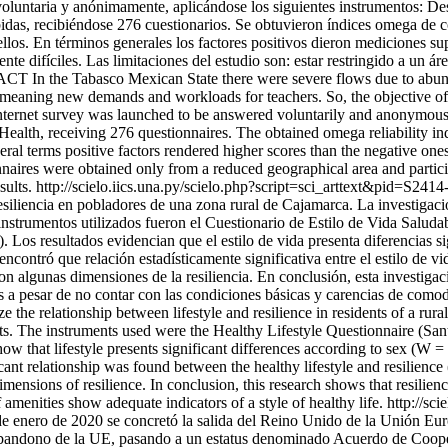
a voluntaria y anónimamente, aplicándose los siguientes instrumentos: D
das, recibiéndose 276 cuestionarios. Se obtuvieron índices omega de c
ellos. En términos generales los factores positivos dieron mediciones sup
e difíciles. Las limitaciones del estudio son: estar restringido a un áre
TRACT In the Tabasco Mexican State there were severe flows due to ab
 meaning new demands and workloads for teachers. So, the objective of th
internet survey was launched to be answered voluntarily and anonymous
alth, receiving 276 questionnaires. The obtained omega reliability in
eral terms positive factors rendered higher scores than the negative one
ionnaires were obtained only from a reduced geographical area and partic
sults.
http://scielo.iics.una.py/scielo.php?script=sci_arttext&pid=
y resiliencia en pobladores de una zona rural de Cajamarca. La investiga
instrumentos utilizados fueron el Cuestionario de Estilo de Vida Salud
os resultados evidencian que el estilo de vida presenta diferencias si
encontró que relación estadísticamente significativa entre el estilo de vid
con algunas dimensiones de la resiliencia. En conclusión, esta investiga
nes a pesar de no contar con las condiciones básicas y carencias de com
he relationship between lifestyle and resilience in residents of a rur
dents. The instruments used were the Healthy Lifestyle Questionnaire 
w that lifestyle presents significant differences according to sex (W =
icant relationship was found between the healthy lifestyle and resilience
mensions of resilience. In conclusion, this research shows that resilienc
amenities show adequate indicators of a style of healthy life.
http://sc
ero de 2020 se concretó la salida del Reino Unido de la Unión Europ
l abandono de la UE, pasando a un estatus denominado Acuerdo de Coo