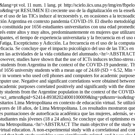
01&lang=pt
vol. 11 num. 1 lang. pt
http://scielo.iics.una.py/img/en/fbpelo
so&tlng=pt
RESUMEN El creciente uso de la digitalización en la enseñan
l uso de las TICs induce al tecnoestrés y, en ocasiones a la tecnoadiccc
lación Argentina en contexto pandemia COVID-19. El diseño metodológic
uvo constituida por 1656 estudiantes universitarios con una edad prome
rés entre altos y muy altos, predominantemente en mujeres que utilizaro
ticipantes, el tiempo de experiencia universitaria y la frecuencia en el u
es Fatiga, Escepticismo y Adicción. La frecuencia en el uso de la compu
eficacia. Se concluye que el impacto psicológico del uso de las TICs en
 las actividades de la vida cotidiana del alumnado.<hr/>ABSTRACT The
wever, studies have shown that the use of ICTs induces techno-stress 
ty students from Argentina in the context of the COVID-19 pandemic. T
ed of 1656 university students with a mean age of 24.69 (SD = 6.52, M
tly in women who used cell phones and computers for academic purposes.
omputer use. Negative and significant correlations were obtained betwee
academic purposes correlated positively and significantly with the dime
ity students from the Argentine population in the context of the COVID-
script=sci_arttext&pid=S2414-89382024000100009&lng=pt&nrm=iso&tln
sitarios Lima Metropolitana en contexto de educación virtual. Se utiliz
res de 18 años, de Lima Metropolitana. Los resultados mostraron que a
s puntuaciones de autoeficacia académica que las mujeres, además, se e
tudiantes más jóvenes (18 a 24 años). Se concluye que el optimismo est
de Lima Metropolitana.<hr/>ABSTRACT The main objective of the study w
 virtual education. A non-experimental study with a correlational and c