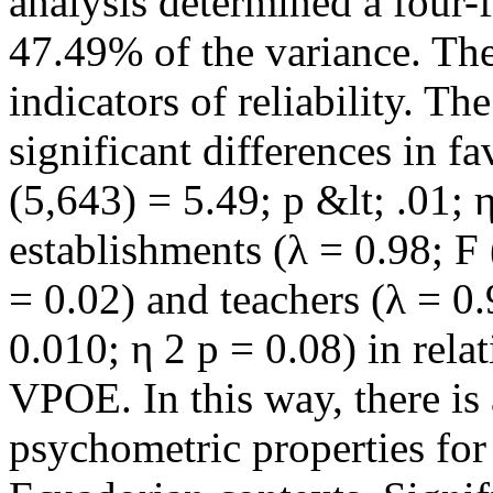
analysis determined a four-
47.49% of the variance. Th
indicators of reliability. T
significant differences in f
(5,643) = 5.49; p &lt; .01; η
establishments (λ = 0.98; F 
= 0.02) and teachers (λ = 0.
0.010; η 2 p = 0.08) in rela
VPOE. In this way, there is
psychometric properties fo