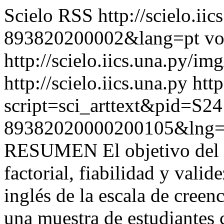
Scielo RSS
http://scielo.ii
893820200002&lang=pt
vo
http://scielo.iics.una.py/im
http://scielo.iics.una.py
http
script=sci_arttext&pid=S24
89382020000200105&lng=
RESUMEN El objetivo del es
factorial, fiabilidad y valid
inglés de la escala de creen
una muestra de estudiantes 