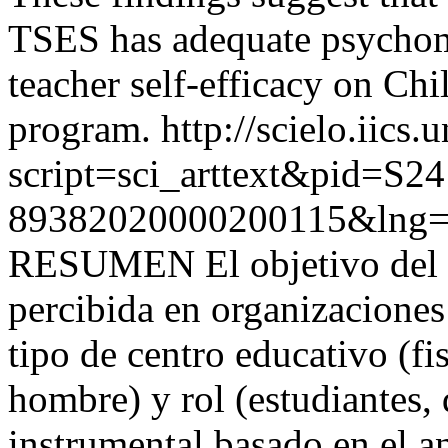
TSES has adequate psychome
teacher self-efficacy on Chi
program.
http://scielo.iics.
script=sci_arttext&pid=S24
89382020000200115&lng=
RESUMEN El objetivo del es
percibida en organizaciones 
tipo de centro educativo (fi
hombre) y rol (estudiantes, 
instrumental basado en el aná