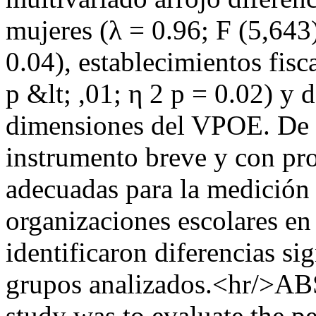
mujeres (λ = 0.96; F (5,643)
0.04), establecimientos fisc
p &lt; ,01; η 2 p = 0.02) y 
dimensiones del VPOE. De e
instrumento breve y con pr
adecuadas para la medición 
organizaciones escolares en
identificaron diferencias sig
grupos analizados.<hr/>AB
study was to evaluate the p