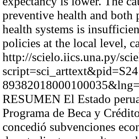
expectancy is lower. The cau
preventive health and both 
health systems is insufficien
policies at the local level, c
http://scielo.iics.una.py/sci
script=sci_arttext&pid=S24
89382018000100035&lng=
RESUMEN El Estado peruano,
Programa de Beca y Crédi
concedió subvenciones econ