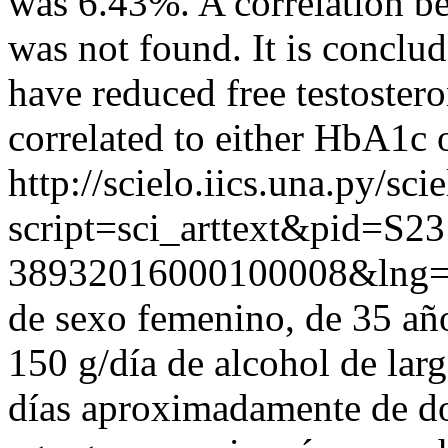
was 6.43%. A correlation b
was not found. It is conclud
have reduced free testostero
correlated to either HbA1c
http://scielo.iics.una.py/sci
script=sci_arttext&pid=S23
38932016000100008&lng=
de sexo femenino, de 35 año
150 g/día de alcohol de lar
días aproximadamente de do