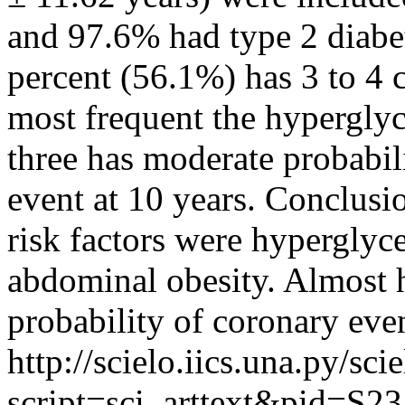
and 97.6% had type 2 diabet
percent (56.1%) has 3 to 4 c
most frequent the hyperglyc
three has moderate probabil
event at 10 years. Conclusi
risk factors were hyperglyc
abdominal obesity. Almost h
probability of coronary even
http://scielo.iics.una.py/sci
script=sci_arttext&pid=S23