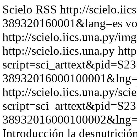
Scielo RSS
http://scielo.ii
389320160001&lang=es
vo
http://scielo.iics.una.py/im
http://scielo.iics.una.py
http
script=sci_arttext&pid=S23
38932016000100001&lng=
http://scielo.iics.una.py/sci
script=sci_arttext&pid=S23
38932016000100002&lng=
Introducción la desnutrició