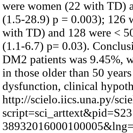
were women (22 with TD) a
(1.5-28.9) p = 0.003); 126 
with TD) and 128 were < 50
(1.1-6.7) p= 0.03). Conclus
DM2 patients was 9.45%, 
in those older than 50 year
dysfunction, clinical hypot
http://scielo.iics.una.py/sci
script=sci_arttext&pid=S23
38932016000100005&lng=