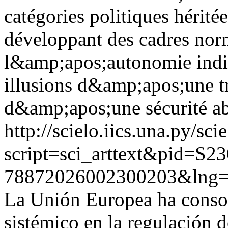
catégories politiques hérité
développant des cadres norm
l&amp;apos;autonomie indi
illusions d&amp;apos;une t
d&amp;apos;une sécurité ab
http://scielo.iics.una.py/sci
script=sci_arttext&pid=S23
78872026002300203&lng
La Unión Europea ha consol
sistémico en la regulación d