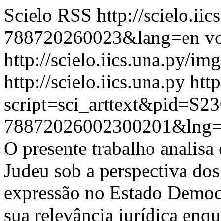
Scielo RSS
http://scielo.ii
788720260023&lang=en
vo
http://scielo.iics.una.py/im
http://scielo.iics.una.py
http
script=sci_arttext&pid=S23
78872026002300201&lng
O presente trabalho analis
Judeu sob a perspectiva dos
expressão no Estado Democr
sua relevância jurídica enq