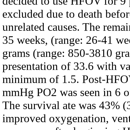
decided to use HFOV for 9 
excluded due to death befo
unrelated causes. The remai
35 weeks, (range: 26-41 we
grams (range: 850-3810 gra
presentation of 33.6 with 
minimum of 1.5. Post-HFOV
mmHg PO2 was seen in 6 of 
The survival ate was 43% (
improved oxygenation, vent