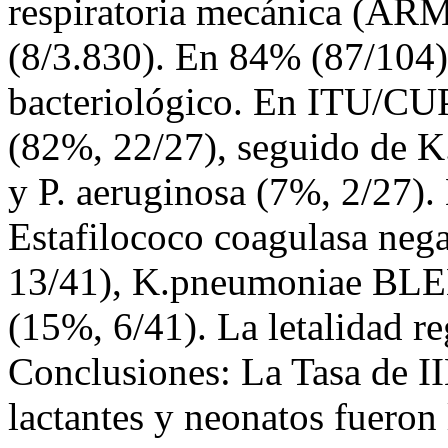
respiratoria mecánica (ARM
(8/3.830). En 84% (87/104)
bacteriológico. En ITU/CU
(82%, 22/27), seguido de 
y P. aeruginosa (7%, 2/27)
Estafilococo coagulasa nega
13/41), K.pneumoniae BLEE
(15%, 6/41). La letalidad r
Conclusiones: La Tasa de I
lactantes y neonatos fueron