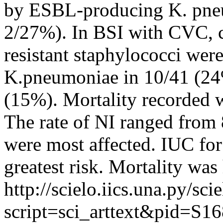
by ESBL-producing K. pneu
2/27%). In BSI with CVC, c
resistant staphylococci wer
K.pneumoniae in 10/41 (24%
(15%). Mortality recorded 
The rate of NI ranged from
were most affected. IUC fo
greatest risk. Mortality was
http://scielo.iics.una.py/sci
script=sci_arttext&pid=S16