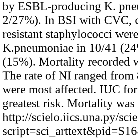
by ESBL-producing K. pneu
2/27%). In BSI with CVC, c
resistant staphylococci wer
K.pneumoniae in 10/41 (24%
(15%). Mortality recorded 
The rate of NI ranged from
were most affected. IUC fo
greatest risk. Mortality was
http://scielo.iics.una.py/sci
script=sci_arttext&pid=S16