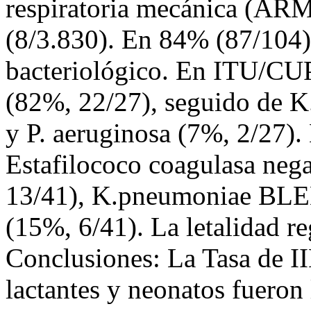
respiratoria mecánica (ARM
(8/3.830). En 84% (87/104)
bacteriológico. En ITU/CU
(82%, 22/27), seguido de 
y P. aeruginosa (7%, 2/27)
Estafilococo coagulasa nega
13/41), K.pneumoniae BLEE
(15%, 6/41). La letalidad r
Conclusiones: La Tasa de I
lactantes y neonatos fueron