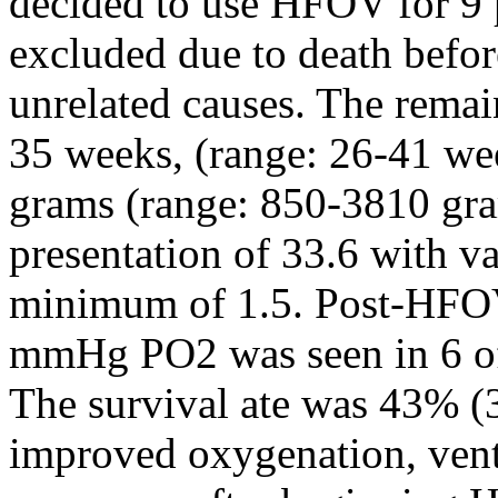
decided to use HFOV for 9 
excluded due to death befo
unrelated causes. The remai
35 weeks, (range: 26-41 we
grams (range: 850-3810 gra
presentation of 33.6 with 
minimum of 1.5. Post-HFOV
mmHg PO2 was seen in 6 of 
The survival ate was 43% (
improved oxygenation, vent