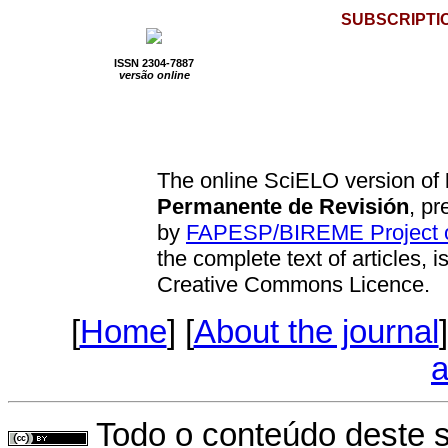
SUBSCRIPTI
ISSN 2304-7887
versão online
The online SciELO version of
Permanente de Revisión
, p
by
FAPESP/BIREME Project of
the complete text of articles, i
Creative Commons Licence.
[
Home
] [
About the journal
]
a
Todo o conteúdo deste si