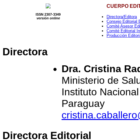
CUERPO EDI
ISSN 2307-3349
Directora/Editora
versión online
Consejo Editorial 
Comité Asesor Edi
Comité Editorial I
Producción Editori
Directora
Dra. Cristina R
Ministerio de Sal
Instituto Naciona
Paraguay
cristina.caballe
Directora Editorial