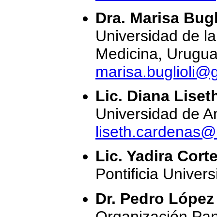
Dra. Marisa Bugl
Universidad de la
Medicina, Urugu
marisa.buglioli@
Lic. Diana Lise
Universidad de A
liseth.cardenas
Lic. Yadira Cort
Pontificia Univer
Dr. Pedro López
Organización Pan