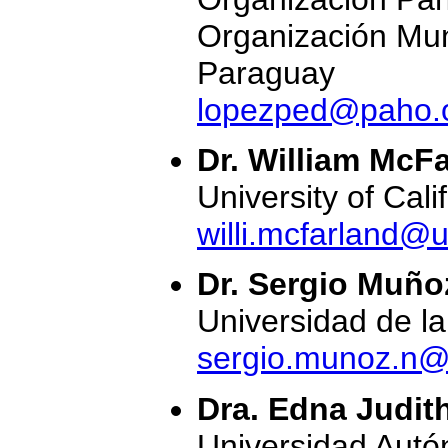
Organización Mun
Paraguay
lopezped@paho.
Dr. William McF
University of Cal
willi.mcfarland@
Dr. Sergio Muño
Universidad de la
sergio.munoz.n@u
Dra. Edna Judit
Universidad Aut