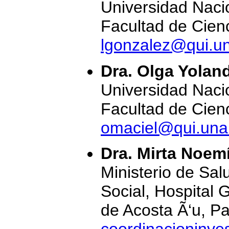
Universidad Naci
Facultad de Cien
lgonzalez@qui.u
Dra. Olga Yolan
Universidad Naci
Facultad de Cien
omaciel@qui.una
Dra. Mirta Noem
Ministerio de Sal
Social, Hospital 
de Acosta Ã‘u, P
coordinacioninv