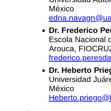
México
edna.navagn@ua
Dr. Frederico P
Escola Nacional 
Arouca, FIOCRUZ
frederico.peres
Dr. Heberto Pri
Universidad Juá
México
Heberto.priego@