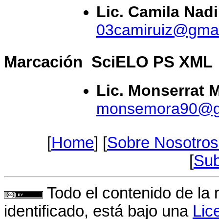
Lic. Camila Nadi
03camiruiz@gma
Marcación SciELO PS XM
Lic. Monserrat 
monsemora90@g
[
Home
] [
Sobre Nosotro
[
Sub
Todo el contenido de la 
identificado, está bajo una
Lic