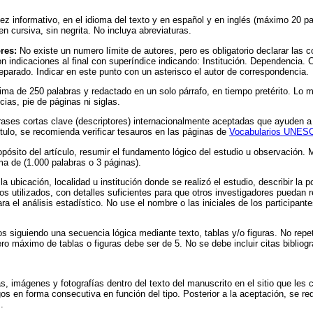
 vez informativo, en el idioma del texto y en español y en inglés (máximo 20 
en cursiva, sin negrita. No incluya abreviaturas.
ores:
No existe un numero límite de autores, pero es obligatorio declarar las 
on indicaciones al final con superíndice indicando: Institución. Dependencia. 
parado. Indicar en este punto con un asterisco el autor de correspondencia.
a de 250 palabras y redactado en un solo párrafo, en tiempo pretérito. Lo 
ncias, pie de páginas ni siglas.
rases cortas clave (descriptores) internacionalmente aceptadas que ayuden a lo
ítulo, se recomienda verificar tesauros en las páginas de
Vocabularios UNES
pósito del artículo, resumir el fundamento lógico del estudio u observación. M
a de (1.000 palabras o 3 páginas).
a ubicación, localidad u institución donde se realizó el estudio, describir la p
s utilizados, con detalles suficientes para que otros investigadores puedan r
ara el análisis estadístico. No use el nombre o las iniciales de los participant
os siguiendo una secuencia lógica mediante texto, tablas y/o figuras. No repet
o máximo de tablas o figuras debe ser de 5. No se debe incluir citas bibliogr
mas, imágenes y fotografías dentro del texto del manuscrito en el sitio que l
en forma consecutiva en función del tipo. Posterior a la aceptación, se req
.