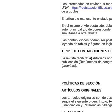
Los interesados en enviar sus manu
UNA"
https://revistascientificas.u
de artículos.
El artículo o manuscrito enviado pa
En el mismo envío postulado, deb
autor principal y/o de corresponden
simultánea a otra revista.
Las contribuciones podrán ser pos
leyenda de tablas y figuras en ing
TIPOS DE CONTRIBUCIONES CI
La revista recibirá:
a)
Artículos ori
publicación (Resúmenes de congreso
(
preprints
).
POLÍTICAS DE SECCIÓN
ARTÍCULOS ORIGINALES
Los artículos originales son de ca
seguir el siguiente orden: Título,
Financiación y Referencias bibliogr