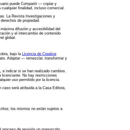
suario puede Compartir — copiar y
 cualquier finalidad, incluso comercial.
ras. La Revista Investigaciones y
os derechos de propiedad.
máxima difusión y accesibilidad del
zación y el intercambio de contenido
el global.
obra, bajo la
Licencia de Creative
mato. Adaptar — remezclar, transformar y
, e indicar si se han realizado cambios.
 licenciante. No hay restricciones
quier uso permitido por la licencia.
 caso será atribuida a la Casa Editora,
critos; los mismos no están sujetos a
el proceso de revisión un manuscrito