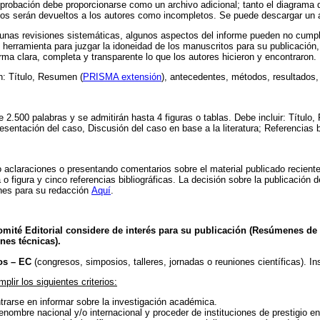
comprobación debe proporcionarse como un archivo adicional; tanto el diagrama 
tos serán devueltos a los autores como incompletos. Se puede descargar un a
unas revisiones sistemáticas, algunos aspectos del informe pueden no cumpli
herramienta para juzgar la idoneidad de los manuscritos para su publicación
orma clara, completa y transparente lo que los autores hicieron y encontraron.
: Título, Resumen (
PRISMA extensión
), antecedentes, métodos, resultados, 
 2.500 palabras y se admitirán hasta 4 figuras o tablas. Debe incluir: Título
resentación del caso, Discusión del caso en base a la literatura; Referencias 
 aclaraciones o presentando comentarios sobre el material publicado reciente
 figura y cinco referencias bibliográficas. La decisión sobre la publicación de
nes para su redacción
Aquí
.
mité Editorial considere de interés para su publicación (Resúmenes de c
nes técnicas).
os – EC
(congresos, simposios, talleres, jornadas o reuniones científicas). I
lir los siguientes criterios:
rarse en informar sobre la investigación académica.
enombre nacional y/o internacional y proceder de instituciones de prestigio en