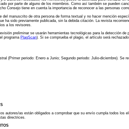
ficado por parte de alguno de los miembros. Como así también se pueden canc
icho Consejo tiene en cuenta la importancia de reconocer a las personas corre
se del manuscrito de otra persona de forma textual y no hacer mención especí
que ha sido previamente publicada, sin la debida citación. La revista recomie
ios a los revisores.
evisión preliminar se usarán herramientas tecnológicas para la detección de p
del programa
PlagScan
). Si se comprueba el plagio, el artículo será rechazad
stral (Primer periodo: Enero a Junio; Segundo periodo: Julio-diciembre). Se re
ES
los autores/as están obligados a comprobar que su envío cumpla todos los e
as directrices.
ITOS