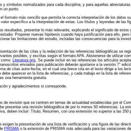
 y símbolos normalizados para cada disciplina, y para aquellas abreviaturas 
n un punto.
l formato más sencillo que permita la correcta interpretación de los datos sub
valor específico a la interpretación de estas. Los títulos y leyendas de las f
los resultados, presentar lo más relevante, explicando el significado de estos
 estudio. Proponer nuevas hipótesis cuando haya justificación para ello, pero
ar las limitaciones del estudio, incluidas las consecuencias para la invest
esentación de las citas y la redacción de las referencias bibliográficas se regi
levantes posibles, y escritas según el formato APA. Abstenerse de utilizar 
as como
Literatura gris
. Se puede incluir en las referencias los artículos acept
manuscritos enviados para publicación deberán ajustarse a la versión 7° edici
ema de citas autor-fecha, en el cual una breve cita en el texto dirige a los lec
 debe aparecer en la lista de referencias, y cada trabajo en la lista de refere
s una herramienta gratuita.
ción y agradecimientos si corresponde.
os de revisión que se centren en temas de actualidad establecidas por el Comit
 presentar una revisión bibliográfica de por lo menos 50 referencias. La ex
ativa, deben incluir: Título; Resumen, con una extensión no superior a las 250
 exigen la presentación de una lista de verificación y una figura de las directr
 de
PRISMA
o la extensión de PRISMA más adecuada para las variaciones de l