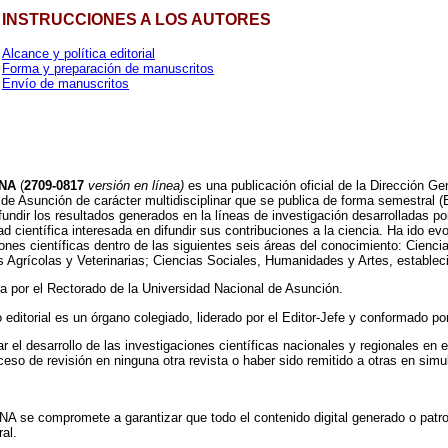
INSTRUCCIONES A LOS AUTORES
Alcance y política editorial
Forma y preparación de manuscritos
Envío de manuscritos
 UNA
(
2709-0817
versión en línea)
es una publicación oficial de la Dirección Ge
de Asunción de carácter multidisciplinar que se publica de forma semestral (
ifundir los resultados generados en la líneas de investigación desarrolladas 
d científica interesada en difundir sus contribuciones a la ciencia. Ha ido e
ones científicas dentro de las siguientes seis áreas del conocimiento: Cienci
s Agrícolas y Veterinarias; Ciencias Sociales, Humanidades y Artes, establec
da por el Rectorado de la Universidad Nacional de Asunción.
 editorial es un órgano colegiado, liderado por el Editor-Jefe y conformado po
r el desarrollo de las investigaciones científicas nacionales y regionales en
ceso de revisión en ninguna otra revista o haber sido remitido a otras en simu
A se compromete a garantizar que todo el contenido digital generado o patroc
ral.