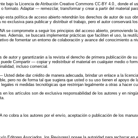
ente bajo la Licencia de Atribución Creative Commons CC-BY 4.0., donde el u
o o formato. Adaptar — remezclar, transformar y crear a partir del material para
ajo esta política de acceso abierto retendrán los derechos de autor de sus ob
 no exclusiva para publicar y distribuir el trabajo, pero el autor conservará l
NA se compromete a seguir los principios del acceso abierto, promoviendo la 
es. Además, se buscará implementar prácticas que faciliten el uso, la reutili
etivo de fomentar un entorno de colaboración y avance del conocimiento a niv
de autor y garantizarán a la revista el derecho de primera publicación de su 
puede Compartir — copiar y redistribuir el material en cualquier medio o for
finalidad, incluso comercial.
 — Usted debe dar crédito de manera adecuada, brindar un enlace a la licencia
le, pero no de forma tal que sugiera que usted o su uso tienen el apoyo de la
legales ni medidas tecnológicas que restrinjan legalmente a otras a hacer cual
 en los artículos son de exclusiva responsabilidad de los autores y en ningún
ta.
A no cobra a los autores por el envío, aceptación o publicación de los manus
or y/o Editores Asociados, los Revisores) posee la autoridad para rechazar en 