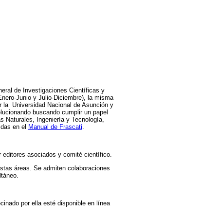
neral de Investigaciones Científicas y
Enero-Junio y Julio-Diciembre), la misma
por la Universidad Nacional de Asunción y
volucionando buscando cumplir un papel
as Naturales, Ingeniería y Tecnología,
idas en el
Manual de Frascati
.
r editores asociados y comité científico.
 estas áreas. Se admiten colaboraciones
ltáneo.
inado por ella esté disponible en línea