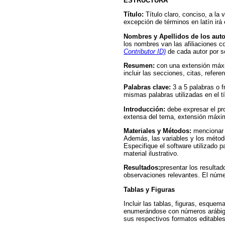
ESTRUCTURA
Título:
Título claro, conciso, a la
excepción de términos en latín irá 
Nombres y Apellidos de los aut
los nombres van las afiliaciones c
Contributor ID)
de cada autor por se
Resumen:
con una extensión máxim
incluir las secciones, citas, refere
Palabras clave:
3 a 5 palabras o f
mismas palabras utilizadas en el t
Introducción:
debe expresar el pro
extensa del tema, extensión máxim
Materiales y Métodos:
mencionar l
Además, las variables y los método
Especifique el software utilizado p
material ilustrativo.
Resultados:
presentar los resultad
observaciones relevantes. El númer
Tablas y Figuras
Incluir las tablas, figuras, esque
enumerándose con números arábigos 
sus respectivos formatos editables