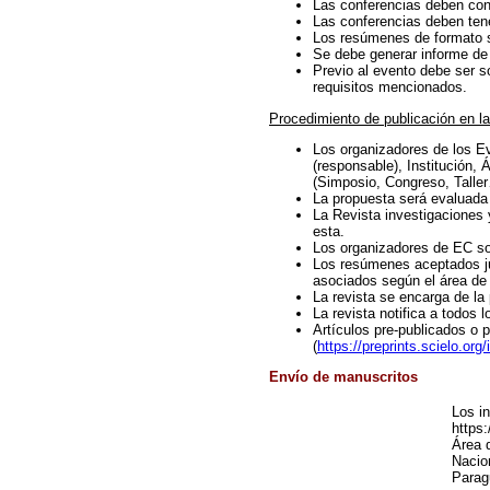
Las conferencias deben cont
Las conferencias deben ten
Los resúmenes de formato si
Se debe generar informe de 
Previo al evento debe ser s
requisitos mencionados.
Procedimiento de publicación en l
Los organizadores de los Ev
(responsable), Institución, 
(Simposio, Congreso, Taller
La propuesta será evaluada 
La Revista investigaciones y
esta.
Los organizadores de EC son
Los resúmenes aceptados jun
asociados según el área de i
La revista se encarga de la 
La revista notifica a todos 
Artículos pre-publicados o p
(
https://preprints.scielo.or
Envío de manuscritos
Los in
https:
Área d
Nacio
Parag