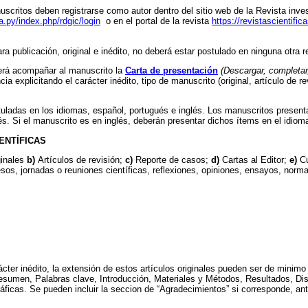
scritos deben registrarse como autor dentro del sitio web de la Revista inves
na.py/index.php/rdgic/login
o en el portal de la revista
https://revistascientifi
ra publicación, original e inédito, no deberá estar postulado en ninguna otra re
erá acompañar al manuscrito la
Carta de presentación
(Descargar, completar,
cia explicitando el carácter inédito, tipo de manuscrito (original, artículo de
tuladas en los idiomas, español, portugués e inglés. Los manuscritos present
lés. Si el manuscrito es en inglés, deberán presentar dichos ítems en el idiom
ENTÍFICAS
ginales
b)
Artículos de revisión;
c)
Reporte de casos;
d)
Cartas al Editor;
e)
Cu
s, jornadas o reuniones científicas, reflexiones, opiniones, ensayos, norma
rácter inédito, la extensión de estos artículos originales pueden ser de mini
 Resumen, Palabras clave, Introducción, Materiales y Métodos, Resultados, Di
áficas. Se pueden incluir la seccion de “Agradecimientos” si corresponde, ante