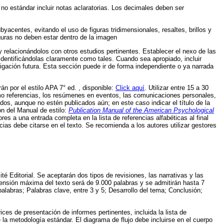
no estándar incluir notas aclaratorias. Los decimales deben ser
yacentes, evitando el uso de figuras tridimensionales, resaltes, brillos y
iguras no deben estar dentro de la imagen
 y relacionándolos con otros estudios pertinentes. Establecer el nexo de las
 identificándolas claramente como tales. Cuando sea apropiado, incluir
igación futura. Esta sección puede ir de forma independiente o ya narrada
rán por el estilo APA 7° ed. , disponible:
Click aquí
. Utilizar entre 15 a 30
como referencias, los resúmenes en eventos, las comunicaciones personales,
ados, aunque no estén publicados aún; en este caso indicar el título de la
ón del Manual de estilo:
Publication Manual of the American Psychological
tores a una entrada completa en la lista de referencias alfabéticas al final
ncias debe citarse en el texto. Se recomienda a los autores utilizar gestores
é Editorial. Se aceptarán dos tipos de revisiones, las narrativas y las
tensión máxima del texto será de 9.000 palabras y se admitirán hasta 7
 palabras; Palabras clave, entre 3 y 5; Desarrollo del tema; Conclusión;
ices de presentación de informes pertinentes, incluida la lista de
a metodología estándar. El diagrama de flujo debe incluirse en el cuerpo