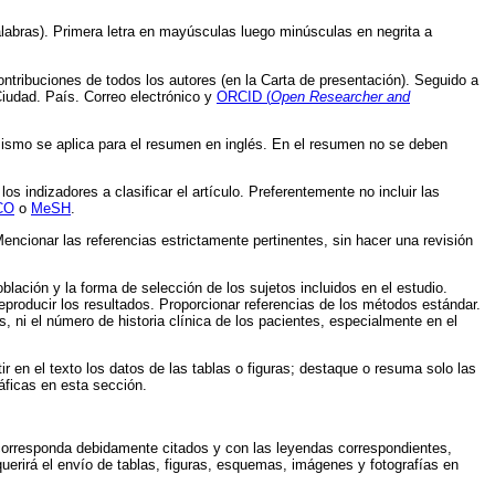
palabras). Primera letra en mayúsculas luego minúsculas en negrita a
contribuciones de todos los autores (en la Carta de presentación). Seguido a
Ciudad. País. Correo electrónico y
ORCID (
Open Researcher and
mismo se aplica para el resumen en inglés. En el resumen no se deben
s indizadores a clasificar el artículo. Preferentemente no incluir las
CO
o
MeSH
.
encionar las referencias estrictamente pertinentes, sin hacer una revisión
oblación y la forma de selección de los sujetos incluidos en el estudio.
eproducir los resultados. Proporcionar referencias de los métodos estándar.
es, ni el número de historia clínica de los pacientes, especialmente en el
ir en el texto los datos de las tablas o figuras; destaque o resuma solo las
áficas en esta sección.
es corresponda debidamente citados y con las leyendas correspondientes,
uerirá el envío de tablas, figuras, esquemas, imágenes y fotografías en