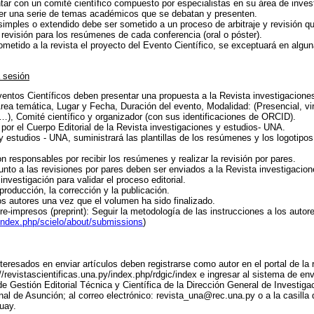
ar con un comité científico compuesto por especialistas en su área de inves
er una serie de temas académicos que se debatan y presenten.
mples o extendido debe ser sometido a un proceso de arbitraje y revisión que
revisión para los resúmenes de cada conferencia (oral o póster).
ometido a la revista el proyecto del Evento Científico, se exceptuará en algu
a sesión
entos Científicos deben presentar una propuesta a la Revista investigacione
Área temática, Lugar y Fecha, Duración del evento, Modalidad: (Presencial, virt
…), Comité científico y organizador (con sus identificaciones de ORCID).
por el Cuerpo Editorial de la Revista investigaciones y estudios- UNA.
 estudios - UNA, suministrará las plantillas de los resúmenes y los logotipos 
 responsables por recibir los resúmenes y realizar la revisión por pares.
to a las revisiones por pares deben ser enviados a la Revista investigacion
nvestigación para validar el proceso editorial.
producción, la corrección y la publicación.
los autores una vez que el volumen ha sido finalizado.
re-impresos (preprint): Seguir la metodología de las instrucciones a los autore
g/index.php/scielo/about/submissions
)
teresados en enviar artículos deben registrarse como autor en el portal de la 
//revistascientificas.una.py/index.php/rdgic/index e ingresar al sistema de env
e Gestión Editorial Técnica y Científica de la Dirección General de Investiga
nal de Asunción; al correo electrónico: revista_una@rec.una.py o a la casil
uay.