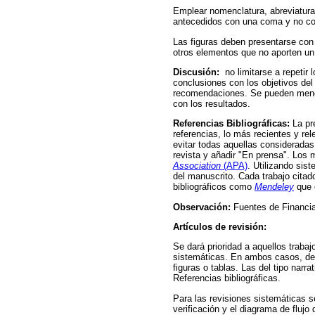
Emplear nomenclatura, abreviaturas
antecedidos con una coma y no co
Las figuras deben presentarse con e
otros elementos que no aporten un 
Discusión:
no limitarse a repetir 
conclusiones con los objetivos del
recomendaciones. Se pueden mencion
con los resultados.
Referencias Bibliográficas:
La pr
referencias, lo más recientes y re
evitar todas aquellas considerad
revista y añadir "En prensa". Los 
Association
(APA)
. Utilizando sist
del manuscrito. Cada trabajo citado
bibliográficos como
Mendeley
que e
Observación:
Fuentes de Financia
Artículos de revisión:
Se dará prioridad a aquellos trabaj
sistemáticas. En ambos casos, debe
figuras o tablas. Las del tipo narr
Referencias bibliográficas.
Para las revisiones sistemáticas se
verificación y el diagrama de flujo