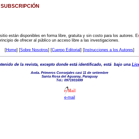
SUBSCRIPCIÓN
itio están disponibles en forma libre, gratuita y sin costo para los autores. 
incipio de ofrecer al público un acceso libre a las investigaciones.
[
Home
] [
Sobre Nosotros
] [
Cuerpo Editorial
] [
Instrucciones a los Autores
]
tenido de la revista, excepto donde está identificado, está bajo una
Lic
Avda. Primeros Consejales casi 11 de setiembre
Santa Rosa del Aguaray, Paraguay
Tel.: 0971931699
e-mail