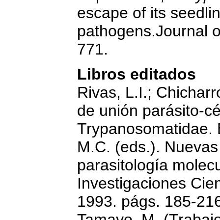
escape of its seedli
pathogens.Journal o
771.
Libros editados
Rivas, L.I.; Chicharr
de unión parásito-c
Trypanosomatidae. E
M.C. (eds.). Nuevas
parasitología molec
Investigaciones Cien
1993. págs. 185-216
Tamayo, M. (Trabajo