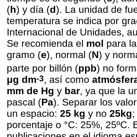
(
h
) y día (
d
). La unidad de fu
temperatura se indica por gra
Internacional de Unidades, a
Se recomienda el
mol
para l
gramo (
e
), normal (
N
) y norma
parte por billón (
ppb
) no for
-3
μg dm
, así como
atmósfer
mm de Hg
y
bar
, ya que la u
pascal (
Pa
). Separar los val
un espacio:
25 kg
y no
25kg
;
porcentaje o °C: 25%, 25ºC. 
publicaciones en el idioma es