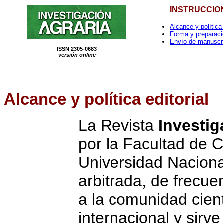
INSTRUCCIO
Alcance y política 
Forma y preparaci
Envío de manuscr
ISSN 2305-0683
versión online
Alcance
y política editorial
La Revista
Investig
por la Facultad de C
Universidad Naciona
arbitrada, de frecue
a la comunidad cient
internacional y sir