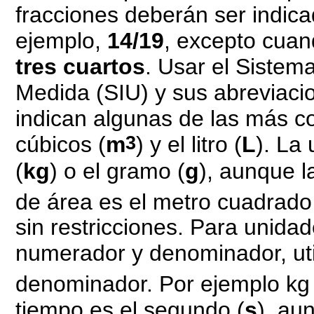
fracciones deberán ser indic
ejemplo,
14/19
, excepto cuan
tres cuartos
. Usar el Sistem
Medida (SIU) y sus abreviaci
indican algunas de las más 
3
cúbicos (
m
) y el litro (
L
). La
(
kg
) o el gramo (
g
), aunque l
de área es el metro cuadrado
sin restricciones. Para unid
numerador y denominador, uti
denominador. Por ejemplo kg
tiempo es el segundo (
s
), au