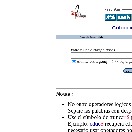
Colecció
Base de datos :
title
Ingrese una o más palabras
Todas las palabras
(AND)
Cualquier pa
Notas :
No entre operadores lógico
Separe las palabras con desp
Use el símbolo de truncar
$
p
Ejemplo:
educ
$
recupera edu
necesario usar operadores