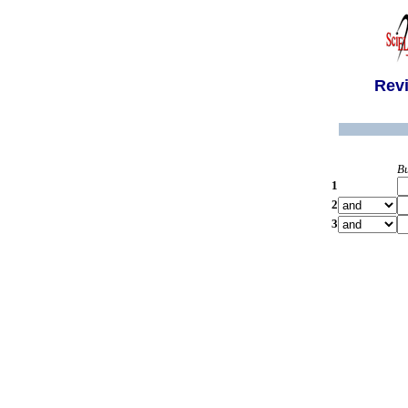
Revi
B
1
2
3