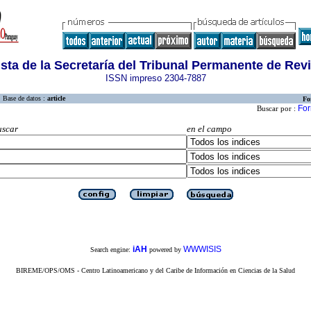
sta de la Secretaría del Tribunal Permanente de Rev
ISSN impreso 2304-7887
Base de datos :
article
Fo
For
Buscar por :
uscar
en el campo
iAH
WWWISIS
Search engine:
powered by
BIREME/OPS/OMS - Centro Latinoamericano y del Caribe de Información en Ciencias de la Salud