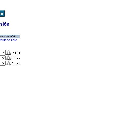
isión
rmulario básico
mulario libre