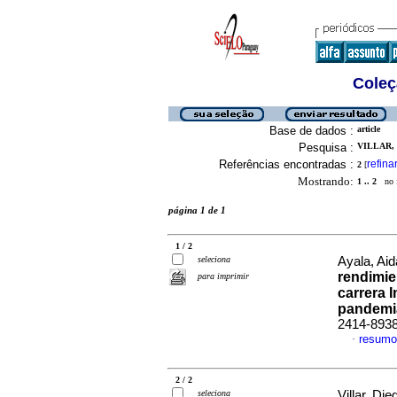
Coleç
Base de dados :
article
Pesquisa :
VILLAR, 
Referências encontradas :
refina
2
[
Mostrando:
1 .. 2
no f
página 1 de 1
1 / 2
seleciona
Ayala, Aid
rendimie
para imprimir
carrera 
pandemi
2414-893
resumo
·
2 / 2
seleciona
Villar, Die