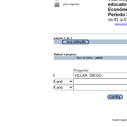
educativ
para imprimir
Económic
Período 
no.41, p.
resumo
·
página 1 de 1
Refinar a pesquisa
Base de dados :
article
Pesquisar
1
2
3
Search engin