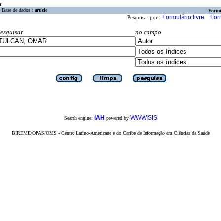
a
Base de dados :
article
Formu
Formulário livre
For
Pesquisar por :
esquisar
no campo
iAH
WWWISIS
Search engine:
powered by
BIREME/OPAS/OMS - Centro Latino-Americano e do Caribe de Informação em Ciências da Saúde