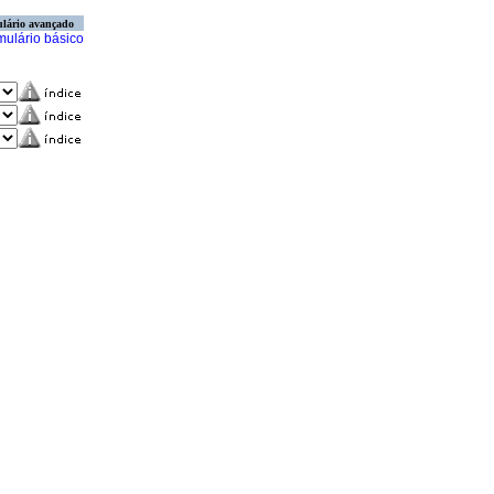
lário avançado
mulário básico