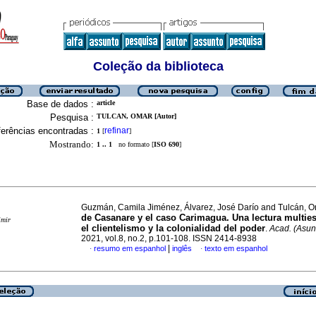
Coleção da biblioteca
Base de dados :
article
Pesquisa :
TULCAN, OMAR [Autor]
erências encontradas :
refinar
1
[
]
Mostrando:
1 .. 1
no formato [
ISO 690
]
Guzmán, Camila Jiménez, Álvarez, José Darío and Tulcán, 
de Casanare y el caso Carimagua. Una lectura multie
imir
el clientelismo y la colonialidad del poder
.
Acad. (Asun
2021, vol.8, no.2, p.101-108. ISSN 2414-8938
|
resumo em espanhol
inglês
texto em espanhol
·
·