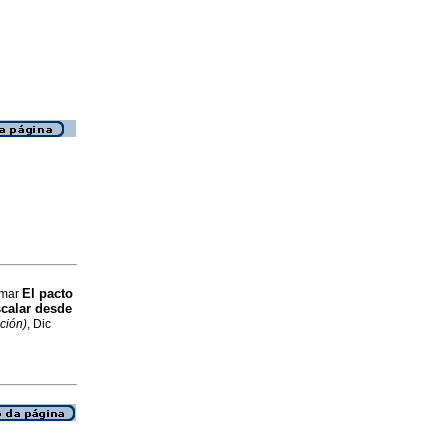
El pacto
Omar
scalar desde
ción)
, Dic