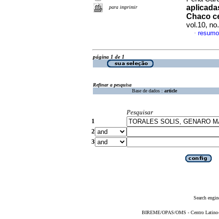
aplicada
para imprimir
Chaco ce
vol.10, n
resumo
·
página 1 de 1
Refinar a pesquisa
Base de dados :
article
Pesquisar
1
2
3
Search engin
BIREME/OPAS/OMS - Centro Latino-Am