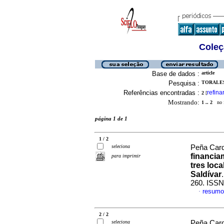
Coleç
Base de dados :
article
Pesquisa :
TORALES
Referências encontradas :
refina
2
[
Mostrando:
1 .. 2
no f
página 1 de 1
1 / 2
seleciona
Peña Card
financia
para imprimir
tres loca
Saldívar
260. ISSN
resumo
·
2 / 2
seleciona
Peña Card