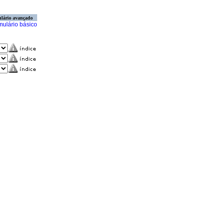
lário avançado
mulário básico