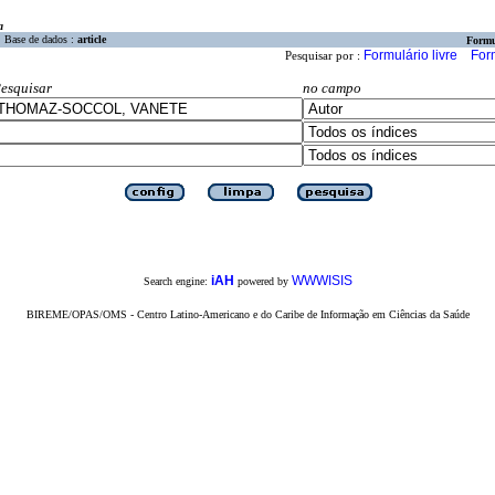
a
Base de dados :
article
Formu
Formulário livre
For
Pesquisar por :
esquisar
no campo
iAH
WWWISIS
Search engine:
powered by
BIREME/OPAS/OMS - Centro Latino-Americano e do Caribe de Informação em Ciências da Saúde