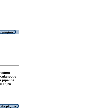
vectors
f cutaneous
s pipeline
l.17, no.2,