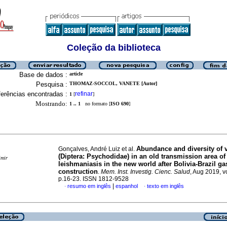
Coleção da biblioteca
Base de dados :
article
Pesquisa :
THOMAZ-SOCCOL, VANETE [Autor]
erências encontradas :
refinar
1
[
]
Mostrando:
1 .. 1
no formato [
ISO 690
]
Abundance and diversity of 
Gonçalves, André Luiz et al.
(Diptera: Psychodidae) in an old transmission area o
imir
leishmaniasis in the new world after Bolivia-Brazil ga
construction
.
Mem. Inst. Investig. Cienc. Salud
, Aug 2019, vo
p.16-23. ISSN 1812-9528
|
resumo em inglês
espanhol
texto em inglês
·
·