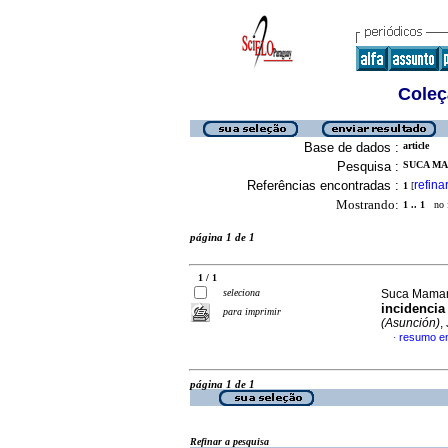
Coleç
Base de dados :
article
Pesquisa :
SUCA MA
Referências encontradas :
refina
1
[
Mostrando:
1 .. 1
no f
página 1 de 1
1 / 1
seleciona
Suca Maman
incidencia
para imprimir
(Asunción)
,
resumo e
·
página 1 de 1
Refinar a pesquisa