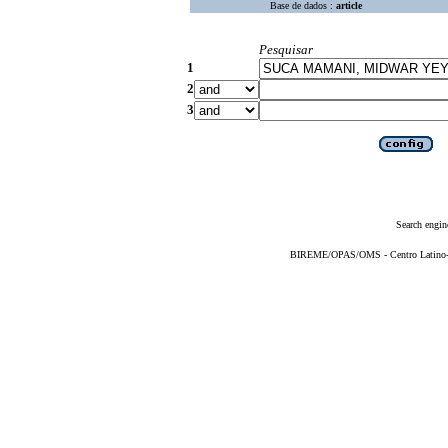
Base de dados :
article
Pesquisar
1
2
3
Search engin
BIREME/OPAS/OMS - Centro Latino-Am