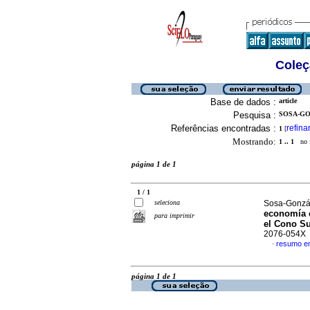
Coleç
Base de dados :
article
Pesquisa :
SOSA-GO
Referências encontradas :
refina
1
[
Mostrando:
1 .. 1
no f
página 1 de 1
1 / 1
seleciona
Sosa-Gonzále
economía c
para imprimir
el Cono S
2076-054X
resumo e
·
página 1 de 1