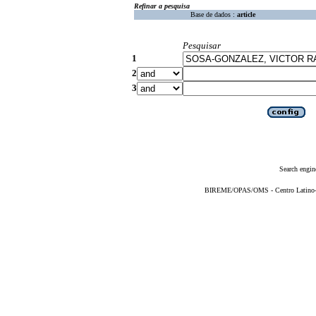
Refinar a pesquisa
Base de dados :
article
Pesquisar
1
2
3
Search engin
BIREME/OPAS/OMS - Centro Latino-Am