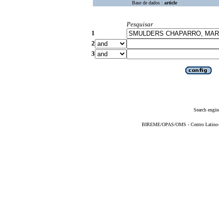
Base de dados :
article
Pesquisar
1
2
3
Search engin
BIREME/OPAS/OMS - Centro Latino-Am