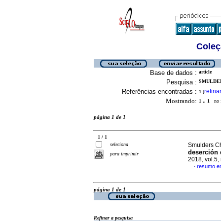
Coleç
Base de dados :
article
Pesquisa :
SMULDER
Referências encontradas :
refina
1
[
Mostrando:
1 .. 1
no f
página 1 de 1
1 / 1
seleciona
Smulders Ch
deserción 
para imprimir
2018, vol.5
resumo e
·
página 1 de 1
Refinar a pesquisa