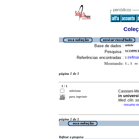
Coleç
Base de dados :
article
Pesquisa :
SCOPPET
Referências encontradas :
refina
1
[
Mostrando:
1 .. 1
no f
página 1 de 1
1 / 1
seleciona
Cassiani-Mir
in univers
para imprimir
Med. clín. so
resumo em
·
página 1 de 1
Refinar a pesquisa