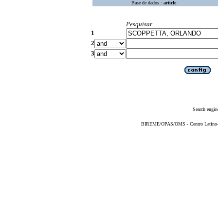
Base de dados :
article
Pesquisar
1
2
3
Search engin
BIREME/OPAS/OMS - Centro Latino-Am