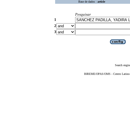
Base de dados :
article
Pesquisar
1
2
3
Search engin
BIREME/OPAS/OMS - Centro Latino-Am