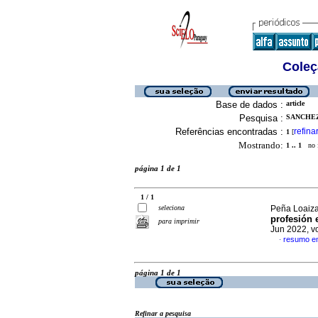
Coleç
Base de dados :
article
Pesquisa :
SANCHEZ 
Referências encontradas :
refina
1
[
Mostrando:
1 .. 1
no f
página 1 de 1
1 / 1
seleciona
Peña Loaiza
profesión 
para imprimir
Jun 2022, v
resumo e
·
página 1 de 1
Refinar a pesquisa