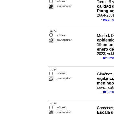
seleciona
Torres-Riv
calidad 
para imprimir
Paragua
2664-289
resumo
·
6 / 94
seleciona
Montiel, D
epidemio
para imprimir
19 en un
enero de
2023, vol
resumo
·
7 / 94
seleciona
Giménez, 
vigilanc
para imprimir
meningoe
cienc. sal
resumo
·
8 / 94
seleciona
Cárdenas,
Escala d
para imprimir