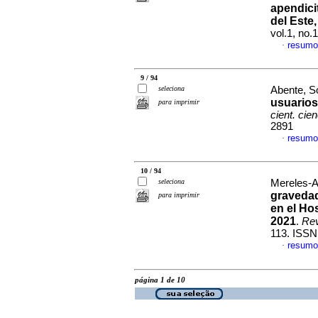
apendici
del Este
vol.1, no.
resumo
·
9 / 94
seleciona
Abente, So
usuarios
para imprimir
cient. cie
2891
resumo
·
10 / 94
seleciona
Mereles-A
gravedad
para imprimir
en el Hos
2021
.
Rev
113. ISSN
resumo
·
página 1 de 10