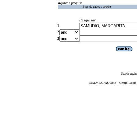
Refinar a pesquisa
Base de dados :
article
Pesquisar
1
2
3
Search engin
BIREME/OPAS/OMS - Centro Latino-Am