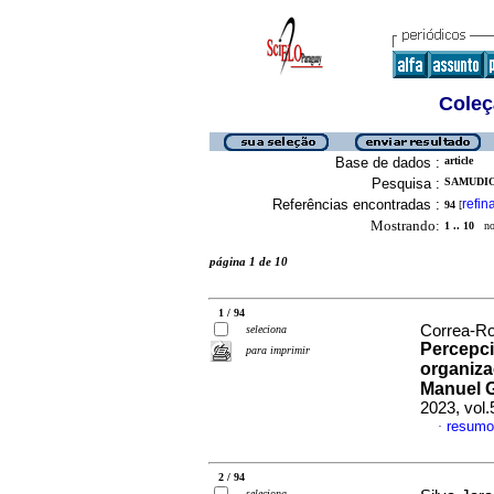
Coleç
Base de dados :
article
Pesquisa :
SAMUDIO
Referências encontradas :
refin
94
[
Mostrando:
1 .. 10
no 
página 1 de 10
1 / 94
Correa-Ro
seleciona
Percepci
para imprimir
organiza
Manuel G
2023, vol.
resumo
·
2 / 94
seleciona