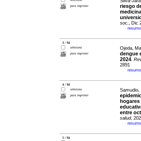
Silva-Jara
riesgo d
para imprimir
medicina
universi
soc.
, Dic
resumo
·
3 / 94
seleciona
Ojeda, Mar
dengue e
para imprimir
2024
.
Rev
2891
resumo
·
4 / 94
seleciona
Samudio, M
epidemio
para imprimir
hogares 
educativ
entre oc
salud
, 20
resumo
·
5 / 94