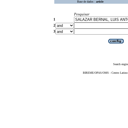
Base de dados :
article
Pesquisar
1
2
3
Search engin
BIREME/OPAS/OMS - Centro Latino-Am