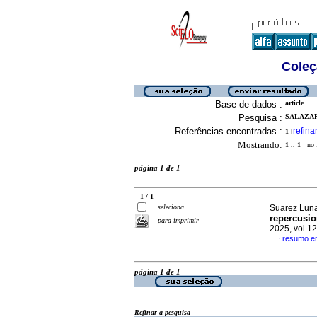
Coleç
Base de dados :
article
Pesquisa :
SALAZAR
Referências encontradas :
refina
1
[
Mostrando:
1 .. 1
no f
página 1 de 1
1 / 1
seleciona
Suarez Luna,
repercusio
para imprimir
2025, vol.1
resumo e
·
página 1 de 1
Refinar a pesquisa