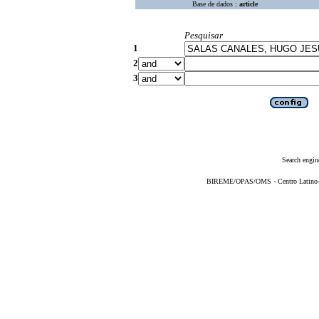
Base de dados :
article
Pesquisar
1
2
3
Search engin
BIREME/OPAS/OMS - Centro Latino-Am