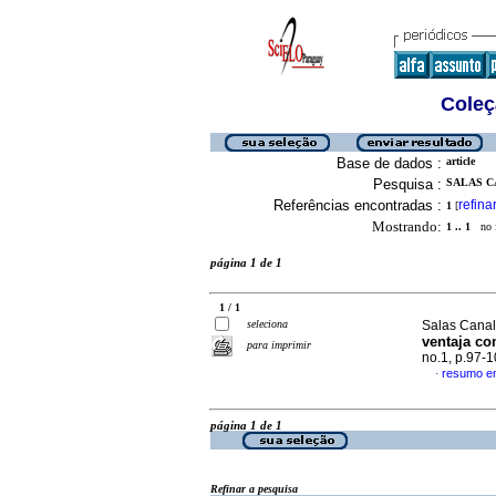
Coleç
Base de dados :
article
Pesquisa :
SALAS C
Referências encontradas :
refina
1
[
Mostrando:
1 .. 1
no f
página 1 de 1
1 / 1
seleciona
Salas Canal
ventaja co
para imprimir
no.1, p.97-
resumo e
·
página 1 de 1
Refinar a pesquisa