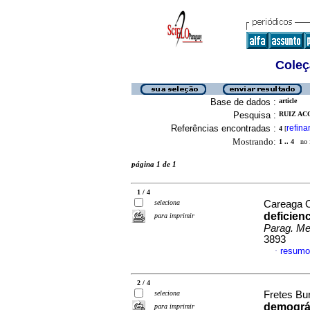
Coleç
Base de dados :
article
Pesquisa :
RUIZ AC
Referências encontradas :
refina
4
[
Mostrando:
1 .. 4
no f
página 1 de 1
1 / 4
seleciona
Careaga O
deficien
para imprimir
Parag. Med
3893
resumo
·
2 / 4
seleciona
Fretes Bur
demográf
para imprimir