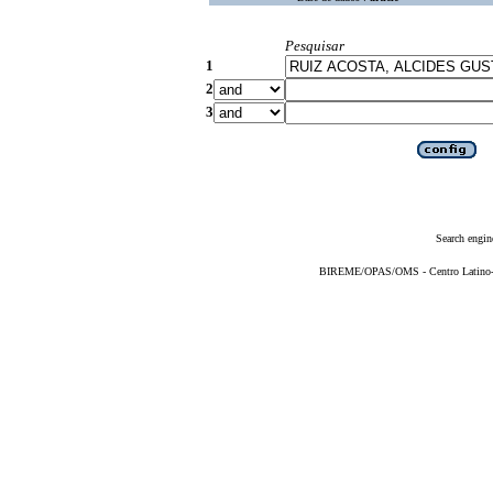
Pesquisar
1
2
3
Search engin
BIREME/OPAS/OMS - Centro Latino-Am