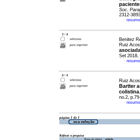
paciente
Soc. Parag
2312-389
resumo
·
3 / 4
Benitez Ro
seleciona
Ruiz Acos
para imprimir
asociada
Set 2018,
resumo
·
4 / 4
seleciona
Ruiz Acost
Bartter 
para imprimir
colistina
no.2, p.7
resumo
·
página 1 de 1
Refinar a pesquisa
Base de dados :
article