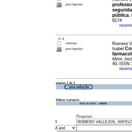
profesio
para imprimir
segurida
pública
.
8174
resumo
·
3 / 3
Romero Va
seleciona
Co
Isabel
para imprimir
farmacol
Mem. Inst.
40. ISSN 
resumo
·
página 1 de 1
Refinar a pesquisa
Base de dados :
article
Pesquisar
1
2