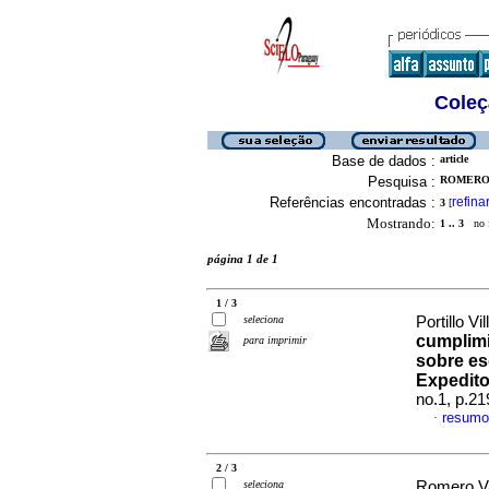
Coleç
Base de dados :
article
Pesquisa :
ROMERO 
Referências encontradas :
refina
3
[
Mostrando:
1 .. 3
no f
página 1 de 1
1 / 3
seleciona
Portillo Vi
cumplimi
para imprimir
sobre e
Expedito
no.1, p.2
resumo
·
2 / 3
seleciona
Romero Val