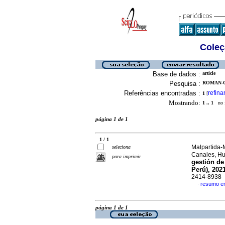
Coleç
Base de dados :
article
Pesquisa :
ROMAN-C
Referências encontradas :
refina
1
[
Mostrando:
1 .. 1
no f
página 1 de 1
1 / 1
Malpartida-
seleciona
Canales, H
para imprimir
gestión de
Perú), 202
2414-8938
resumo e
·
página 1 de 1