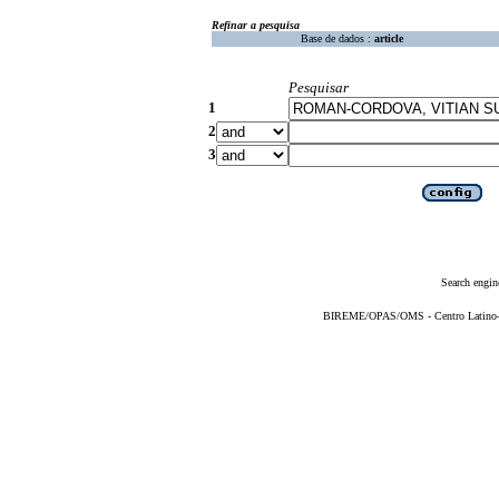
Refinar a pesquisa
Base de dados :
article
Pesquisar
1
2
3
Search engin
BIREME/OPAS/OMS - Centro Latino-Am