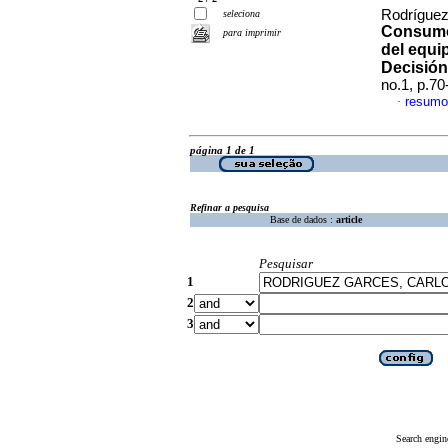
Rodríguez
seleciona
Consumo 
para imprimir
del equi
Decisión
no.1, p.7
resumo
·
página 1 de 1
Refinar a pesquisa
Base de dados :
article
Pesquisar
1
2
3
Search engin