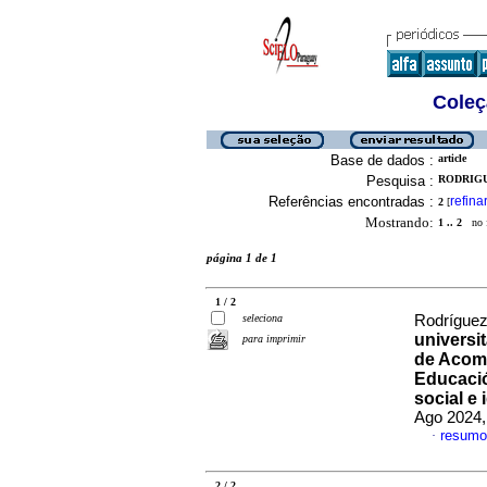
Coleç
Base de dados :
article
Pesquisa :
RODRIGU
Referências encontradas :
refina
2
[
Mostrando:
1 .. 2
no f
página 1 de 1
1 / 2
seleciona
Rodríguez
universi
para imprimir
de Acomp
Educació
social e
Ago 2024,
resumo
·
2 / 2