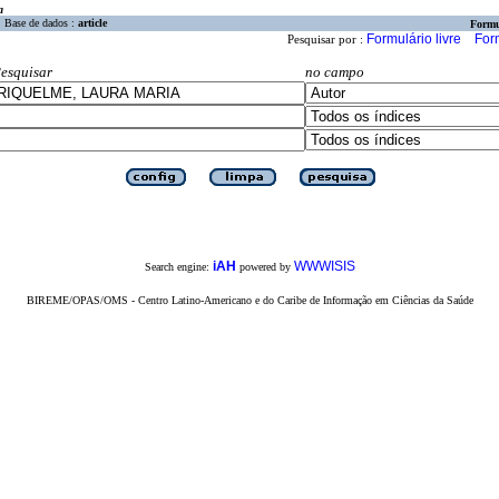
a
Base de dados :
article
Formu
Formulário livre
For
Pesquisar por :
esquisar
no campo
iAH
WWWISIS
Search engine:
powered by
BIREME/OPAS/OMS - Centro Latino-Americano e do Caribe de Informação em Ciências da Saúde