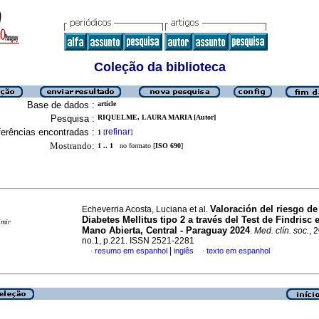
Coleção da biblioteca
Base de dados :
article
Pesquisa :
RIQUELME, LAURA MARIA [Autor]
erências encontradas :
refinar
1
[
]
Mostrando:
1 .. 1
no formato [
ISO 690
]
Valoración del riesgo de
Echeverria Acosta, Luciana et al.
Diabetes Mellitus tipo 2 a través del Test de Findrisc e
imir
Mano Abierta, Central - Paraguay 2024
.
Med. clín. soc.
, 
no.1, p.221. ISSN 2521-2281
|
resumo em espanhol
inglês
texto em espanhol
·
·