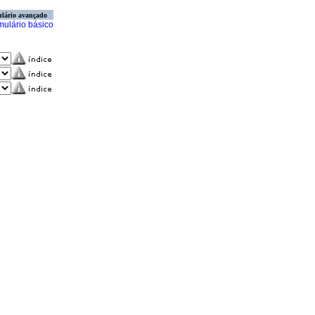
lário avançado
mulário básico