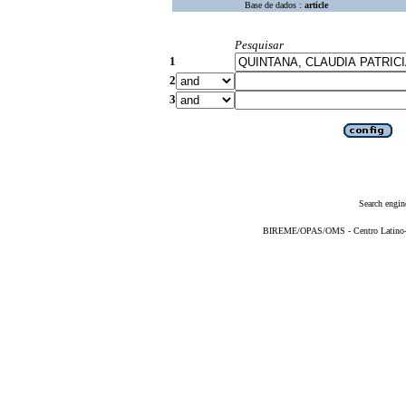
Base de dados :
article
Pesquisar
1
2
3
Search engin
BIREME/OPAS/OMS - Centro Latino-Am