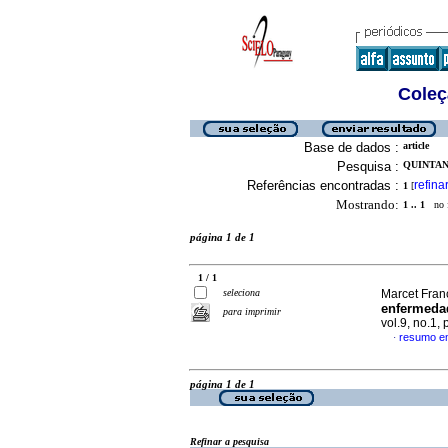
Coleç
Base de dados :
article
Pesquisa :
QUINTANA
Referências encontradas :
refina
1
[
Mostrando:
1 .. 1
no f
página 1 de 1
1 / 1
seleciona
Marcet Franc
enfermedad
para imprimir
vol.9, no.1
resumo e
·
página 1 de 1
Refinar a pesquisa